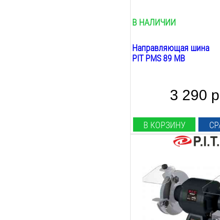
В НАЛИЧИИ
Направляющая шина
PIT PMS 89 MB
3 290 р
В КОРЗИНУ
СР
Выполняемые работы:
сухая заточка
Мощность:
300
Вт
Скорость круга:
2950
об/мин
Ø заточных кругов: