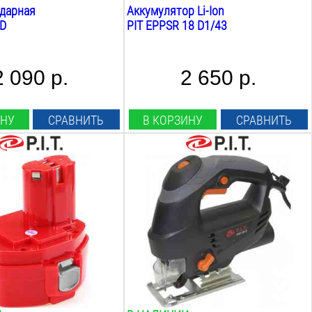
ручные
ударная
Аккумулятор Li-Ion
 D
PIT EPPSR 18 D1/43
2 090 р.
2 650 р.
ИНУ
СРАВНИТЬ
В КОРЗИНУ
СРАВНИТЬ
лятора:
Мощность:
700
Вт
:
Толщина реза дерева:
70
мм
Толщина реза стали:
10
мм
с:
Max ходов пилки:
3000
ед/мин
Вес:
3.2
кг