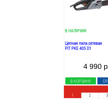
16
дюйм
Масляный бак:
0.2
Л
Размещение двигателя:
поперечное
В НАЛИЧИИ
Цепная пила сетевая
PIT PKE 405 D1
4 990 р
В КОРЗИНУ
СР
1
2