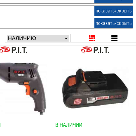
показать/скрыть
ленточные
показать/скрыть
Ni-Cd
Тип аккумулятора:
Li-Ion
ть шпинделя:
Напряжение:
н
18
В
 стали:
Емкость:
1.5
А*ч
 дереве:
Совместим с:
pit
Вес:
0.4
кг
И
В НАЛИЧИИ