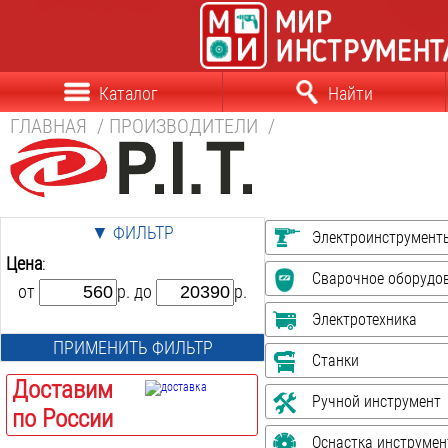
Каталог
Найти
ГЛАВНАЯ
/
ПРОИЗВОДИТЕЛИ
/
▼ ФИЛЬТР
Электроинструмент
Цена
:
Сварочное оборудо
от
р. до
р.
Электротехника
ПРИМЕНИТЬ ФИЛЬТР
Станки
Доставим
Ручной инструмент
по России
Оснастка инструмен