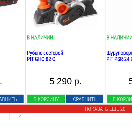
2
мм
2
А*ч
Фальцовка:
Max крутящ
есть
40
Нм
Глубина фальцовки:
Скорость ш
18
мм
0-450/0-14
В НАЛИЧИИ
В НАЛИЧИ
Рубанок сетевой
Шуруповёр
PIT GHO 82 C
PIT PSR 24 
.
5 290 р.
АВНИТЬ
В КОРЗИНУ
СРАВНИТЬ
В КОРЗ
ПОКАЗАТЬ ЕЩЁ 20
3
4