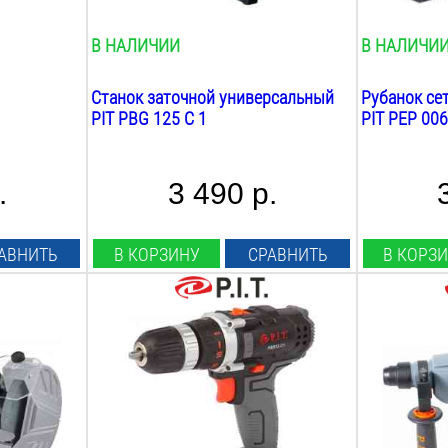
16
мм
нет
В НАЛИЧИИ
В НАЛИЧИ
Станок заточной универсальный
Рубанок се
PIT PBG 125 C 1
PIT PEP 006
.
3 490 р.
АВНИТЬ
В КОРЗИНУ
СРАВНИТЬ
В КОРЗ
Аккумулятор:
Max сила уд
Li-Ion
2.4
Дж
Напряжение:
Патрон:
12
В
sds-plus
Ёмкость:
Мощность:
1.5
А*ч
850
Вт
Max крутящий момент:
Количество