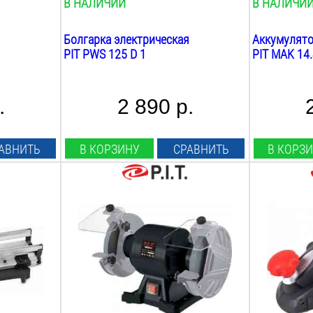
В НАЛИЧИИ
В НАЛИЧИ
Гайковерты
Болгарка электрическая
Аккумулято
сетевые
PIT PWS 125 D 1
PIT MAK 14.
Граверы
.
2 890 р.
сетевые
Реноваторы (МФИ)
АВНИТЬ
В КОРЗИНУ
СРАВНИТЬ
В КОРЗ
сетевые
Выполняемые работы:
Мощность:
сухая заточка
600
Вт
Мощность:
Ширина стр
200
Вт
82
мм
Скорость круга:
Max глубин
2950
об/мин
2
мм
Ø заточных кругов:
Min глубина
125
мм
0.2
мм
Толщина кругов:
Фальцовка: