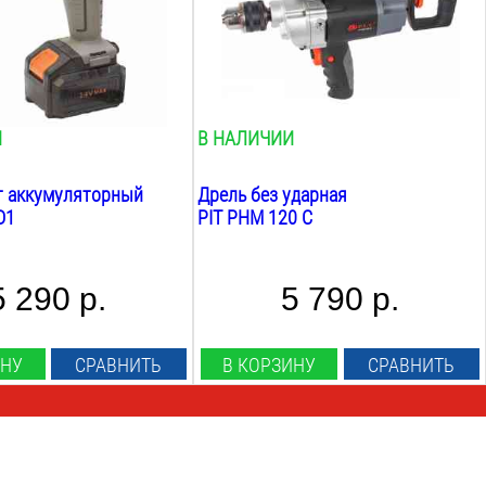
16
мм
ий момент:
Сверление в дереве:
32
мм
пинделя:
Вес:
50
об/мин
4
кг
И
В НАЛИЧИИ
т аккумуляторный
Дрель без ударная
D1
PIT PHM 120 C
5 290 р.
5 790 р.
ИНУ
СРАВНИТЬ
В КОРЗИНУ
СРАВНИТЬ