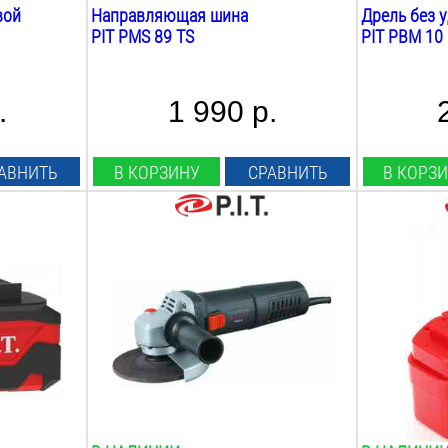
мини
вой
Направляющая шина
Дрель без 
PIT PMS 89 TS
PIT PBM 10
Цепные пилы
сетевые
.
1 990 р.
Фрезеры
АВНИТЬ
В КОРЗИНУ
СРАВНИТЬ
В КОРЗ
универсальные
Болгарки
Ø шлиф диска:
Тип аккуму
125
мм
Ni-Cd
электрические
Мощность:
Напряжение
1000
Вт
14.4
В
Фены строительные
Max скорость оборотов:
Емкость:
11000
об/мин
2
А*ч
сетевые
Вес:
Совместим 
2.3
кг
makita
Отрезные пилы
Плавный пуск:
Вес:
нет
0.7
кг
сетевые