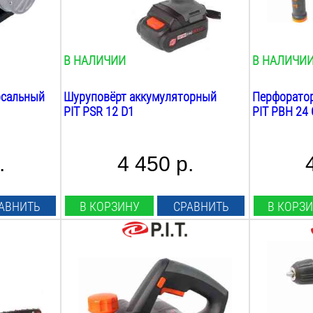
22
Нм
3
шт.
Скорость шпинделя:
Max Ø бура:
0-350/0-1350
об/мин
24
мм
В НАЛИЧИИ
В НАЛИЧИ
рсальный
Шуруповёрт аккумуляторный
Перфоратор
PIT PSR 12 D1
PIT PBH 24 
.
4 450 р.
АВНИТЬ
В КОРЗИНУ
СРАВНИТЬ
В КОРЗ
Мощность:
Аккумулято
900
Вт
Li-Ion
Ширина строгания:
Напряжение
82
мм
24
В
Max глубина строгания:
Ёмкость: