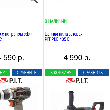
0.25
Л
Размещение двигателя:
поперечное
И
В НАЛИЧИИ
 с патроном sds +
Цепная пила сетевая
C
PIT PKE 405 D
4 590 р.
4 990 р.
ИНУ
СРАВНИТЬ
В КОРЗИНУ
СРАВНИТЬ
р:
Мощность:
1050
Вт
:
Max скорость шпинделя:
550
об/мин
Сверление в стали: