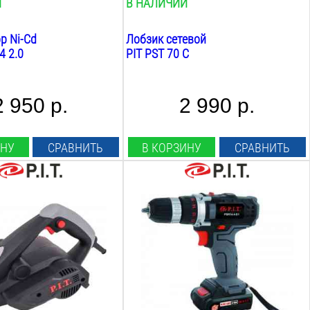
И
В НАЛИЧИИ
р Ni-Cd
Лобзик сетевой
4 2.0
PIT PST 70 C
2 950 р.
2 990 р.
ИНУ
СРАВНИТЬ
В КОРЗИНУ
СРАВНИТЬ
Аккумулятор:
Li-Ion
огания:
Напряжение:
14.4
В
а строгания:
Ёмкость:
1.5
А*ч
 строгания:
Max крутящий момент:
26
Нм
Скорость шпинделя: