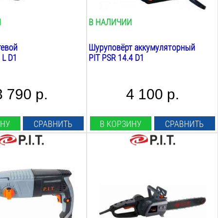
0-350/0-1350
об/мин
И
В НАЛИЧИИ
тевой
Шуруповёрт аккумуляторный
 L D1
PIT PSR 14.4 D1
3 790 р.
4 100 р.
ИНУ
СРАВНИТЬ
В КОРЗИНУ
СРАВНИТЬ
ара:
Мощность:
1.9
Квт
Длина шины см:
40
см
Длина шины дюйм:
16
дюйм
 режимов:
Масляный бак: