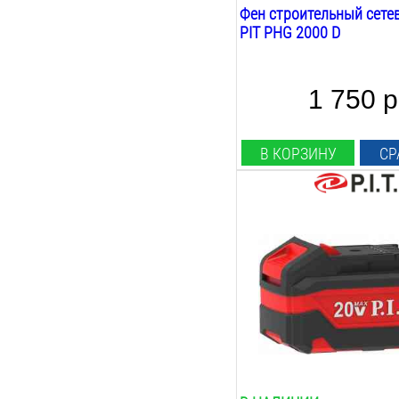
Фен строительный сете
PIT PHG 2000 D
1 750 р
В КОРЗИНУ
СР
Тип аккумулятора:
Li-Ion
Напряжение:
20
В
Емкость:
3
А*ч
Совместим с:
pit
Вес:
0.5
кг