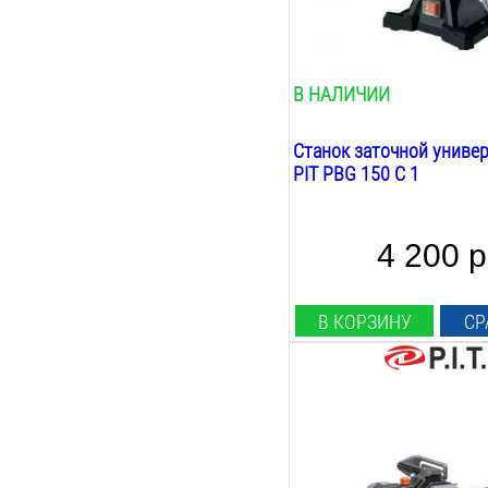
150
мм
Толщина кругов:
16
мм
В НАЛИЧИИ
Станок заточной униве
PIT PBG 150 C 1
4 200 р
В КОРЗИНУ
СР
Мощность:
1.6
Квт
Длина шины см:
40
см
Длина шины дюйм: