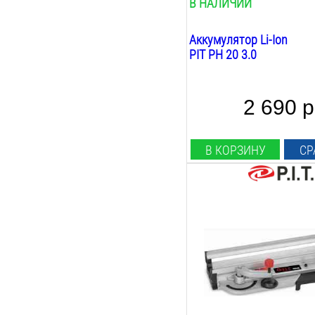
В НАЛИЧИИ
Аккумулятор Li-Ion
PIT PH 20 3.0
2 690 р
В КОРЗИНУ
СР
Тип направляющей:
стусло
Длина:
450
мм
Вес:
1.8
кг