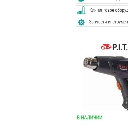
Клининговое обору
Запчасти инструмен
Мощность :
2000
Вт
Max воздушный поток:
500
Л/мин
Max температура:
600
°C
Min температура:
350
°C
Изменение температуры
ступенчатое
В НАЛИЧИИ