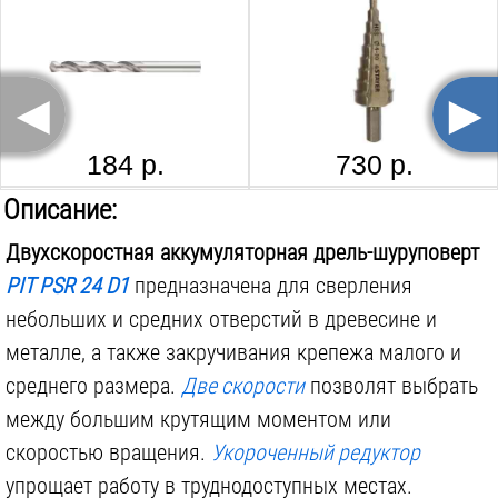
Тип двигателя:
щеточный
Угловая:
нет
◄
►
Ступеней закручивания:
18
шт.
Ударный режим:
нет
184 р.
730 р.
Размер патрона:
10
мм
ПРАКТИКА 038-432, 3X60 ММ
MATRIX 72816, 6X70 ММ
Описание:
Тип патрона:
быстрозажимной
Двухскоростная аккумуляторная дрель-шуруповерт
Наличие подсветки:
есть
PIT PSR 24 D1
предназначена для сверления
Аккумуляторов в комплекте:
2
шт.
небольших и средних отверстий в древесине и
Комплектуется фонарём:
нет
металле, а также закручивания крепежа малого и
Поставляется в:
кейсе
86 р.
110 р.
среднего размера.
Две скорости
позволят выбрать
между большим крутящим моментом или
Вес инструмента:
2.5
кг
ВОЛЖСКИЙ ИНСТРУМЕНТ 2201055 СТАНДАРТНЫЙ №64, 3-10 ММ
ПРАКТИКА 640-278, 1.5-6.5 ММ
скоростью вращения.
Укороченный редуктор
упрощает работу в труднодоступных местах.