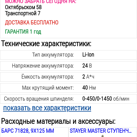
МОЖНО ЗАБРАТЬ СЕГОДНЯ НА:
Октябрьском 58
Транспортной 7
ДОСТАВКА БЕСПЛАТНО
ГАРАНТИЯ 1 год
Технические характеристики:
Тип аккумулятора:
Li-Ion
Напряжение аккумулятора:
24
В
Ёмкость аккумулятора:
2
А*ч
Max крутящий момент:
40
Нм
Скорость вращения шпинделя:
0-450/0-1450
об/мин
показать все характеристики
Количество скоростей:
2
шт.
Расходные материалы и аксессуары:
Max Ø сверления в стали:
10
мм
БАРС 71828, 9X125 ММ
STAYER MASTER СТУПЕНЧАТОЕ, 29660-4-20-9
Max Ø сверления в дереве:
25
мм