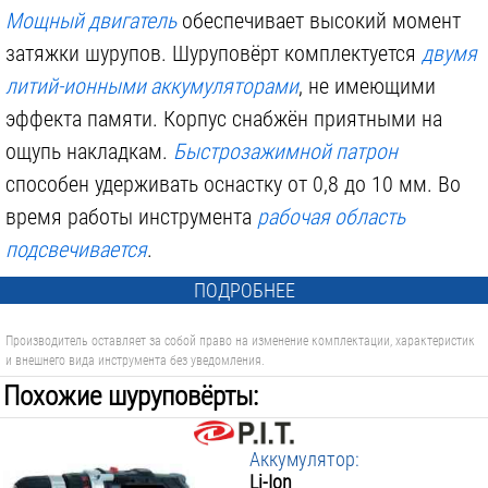
Мощный двигатель
обеспечивает высокий момент
затяжки шурупов. Шуруповёрт комплектуется
двумя
литий-ионными аккумуляторами
, не имеющими
1 560 р.
710 р.
эффекта памяти. Корпус снабжён приятными на
GROSS 11329, PH 1, 1 ШТ.
GROSS 11339, PZ 1, 1 ШТ.
ощупь накладкам.
Быстрозажимной патрон
способен удерживать оснастку от 0,8 до 10 мм. Во
время работы инструмента
рабочая область
подсвечивается
.
ПОДРОБНЕЕ
40 р.
60 р.
Производитель оставляет за собой право на изменение комплектации, характеристик
ПРАКТИКА ПЕРОВОЕ 774-023, 17X152 ММ
ПРАКТИКА ПЕРОВОЕ 032-799, 22X152 ММ
и внешнего вида инструмента без уведомления.
Похожие шуруповёрты:
Аккумулятор:
Li-Ion