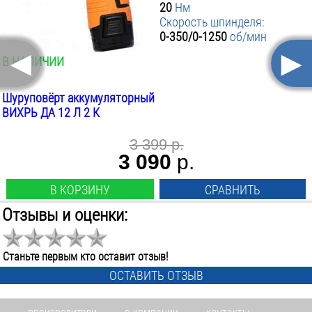
20
Нм
Скорость шпинделя:
0-350/0-1250
об/мин
◄
►
В НАЛИЧИИ
Шуруповёрт аккумуляторный
ВИХРЬ ДА 12 Л 2 К
3 399 р.
3 090
р.
В КОРЗИНУ
СРАВНИТЬ
Отзывы и оценки:
Аккумулятор:
NiCd
Напряжение:
Станьте первым кто оставит отзыв!
12
В
ОСТАВИТЬ ОТЗЫВ
Ёмкость:
1.3
А*ч