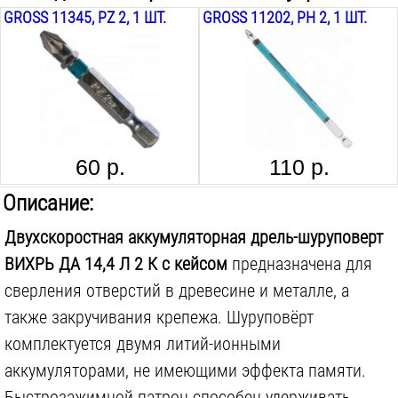
GROSS 11345, PZ 2, 1 ШТ.
GROSS 11202, PH 2, 1 ШТ.
Max Ø сверления в дереве:
25
мм
Тип двигателя:
щеточный
Угловая:
нет
Ступеней закручивания:
17
шт.
Ударный режим:
нет
60 р.
110 р.
Размер патрона:
10
мм
Описание:
Тип патрона:
быстрозажимной
Двухскоростная аккумуляторная дрель-шуруповерт
Наличие подсветки:
есть
ВИХРЬ ДА 14,4 Л 2 К с кейсом
предназначена для
Аккумуляторов в комплекте:
2
шт.
сверления отверстий в древесине и металле, а
Комплектуется фонарём:
нет
также закручивания крепежа. Шуруповёрт
Поставляется в:
кейсе
комплектуется двумя литий-ионными
аккумуляторами, не имеющими эффекта памяти.
Вес инструмента:
2
кг
Быстрозажимной патрон способен удерживать