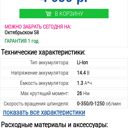
В КОРЗИНУ
МОЖНО ЗАБРАТЬ СЕГОДНЯ НА:
Октябрьском 58
ГАРАНТИЯ 1 год
Технические характеристики:
Тип аккумулятора:
Li-Ion
Напряжение аккумулятора:
14.4
В
Ёмкость аккумулятора:
1.3
А*ч
Max крутящий момент:
26
Нм
Скорость вращения шпинделя:
0-350/0-1250
об/мин
показать все характеристики
Количество скоростей:
2
шт.
Расходные материалы и аксессуары:
Max Ø сверления в стали:
10
мм