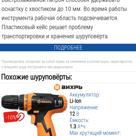
оснастку с хвостиком до 10 мм. Во время работы
инструмента рабочая область подсвечивается.
Пластиковый кейс решает проблему
транспортировки и хранения шуруповёрта.
ПОДРОБНЕЕ
Производитель оставляет за собой право на изменение комплектации, характеристик
и внешнего вида инструмента без уведомления.
Похожие шуруповёрты:
Аккумулятор:
Li-Ion
Напряжение:
12
В
-10%
Ёмкость:
1.3
А*ч
Max крутящий момент: