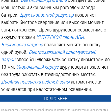
40 р.
95 р.
крепежа.
Вентильный двигатель
обладает высокой
мощностью и экономичным расходом заряда
батареи.
Двух скоростной редуктор
позволяет
выбрать быстрое сверление или высокий момент
затяжки крепежа. Дрель шуруповерт совместима с
аккумуляторами
ИНТЕРСКОЛ серии АПИ
.
Блокировка патрона
позволяет менять оснастку
одной рукой.
Быстрозажимной одномуфтовый
патрон
способен удерживать оснастку диаметром до
13 мм.
Укороченный корпус
шуруповерта позволяет
без труда работать в труднодоступных местах.
Двойная подсветка рабочей зоны
автоматически
усиливается при недостаточном освещении.
ПОДРОБНЕЕ
Производитель оставляет за собой право на изменение комплектации, характеристик