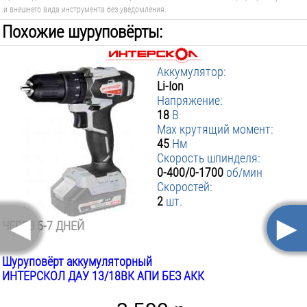
и внешнего вида инструмента без уведомления.
Похожие шуруповёрты:
Аккумулятор:
Li-Ion
Напряжение:
18
В
Max крутящий момент:
45
Нм
Скорость шпинделя:
0-400/0-1700
об/мин
Скоростей:
2
шт.
◄
►
ЧЕРЕЗ 5-7 ДНЕЙ
Шуруповёрт аккумуляторный
ИНТЕРСКОЛ ДАУ 13/18ВК АПИ БЕЗ АКК