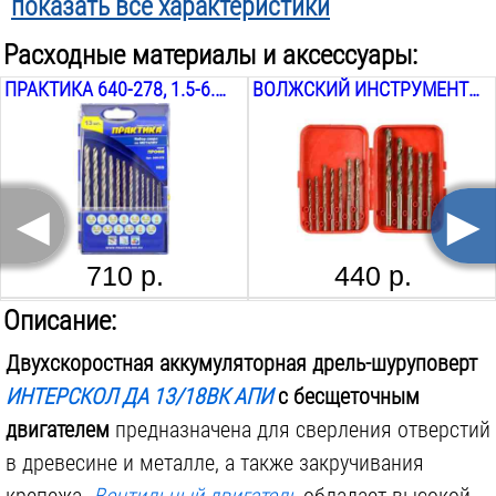
показать все характеристики
Max Ø сверления в стали:
13
мм
Расходные материалы и аксессуары:
Max Ø сверления в дереве:
36
мм
ПРАКТИКА 640-278, 1.5-6.5 ММ
ВОЛЖСКИЙ ИНСТРУМЕНТ 2201065 СТАНДАРТНЫЙ №1, 3-8 ММ
Тип двигателя:
бесщеточный
Угловая:
нет
Ступеней закручивания:
19
шт.
◄
►
Ударный режим:
нет
Размер патрона:
13
мм
710 р.
440 р.
Тип патрона:
быстрозажимной
ПРАКТИКА ЗВЕЗДООБРАЗНАЯ 035-646, T 15 H, 2 ШТ.
GROSS 11262, PH 2, 1 ШТ.
Описание:
Наличие подсветки:
есть
Двухскоростная аккумуляторная дрель-шуруповерт
Аккумуляторов в комплекте:
0
шт.
ИНТЕРСКОЛ ДА 13/18ВК АПИ
с бесщеточным
Комплектуется фонарём:
нет
двигателем
предназначена для сверления отверстий
Поставляется в:
кейсе
в древесине и металле, а также закручивания
Вес инструмента:
1.6
кг