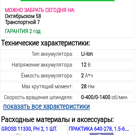
МОЖНО ЗАБРАТЬ СЕГОДНЯ НА:
Октябрьском 58
Транспортной 7
ГАРАНТИЯ 2 год
Технические характеристики:
Тип аккумулятора:
Li-Ion
Напряжение аккумулятора:
12
В
Ёмкость аккумулятора:
2
А*ч
Max крутящий момент:
28
Нм
Скорость вращения шпинделя:
0-400/0-1400
об/мин
показать все характеристики
Количество скоростей:
2
шт.
Расходные материалы и аксессуары:
Max Ø сверления в стали:
10
мм
GROSS 11330, PH 2, 1 ШТ.
ПРАКТИКА 640-278, 1.5-6.5 ММ
Max Ø сверления в дереве:
20
мм