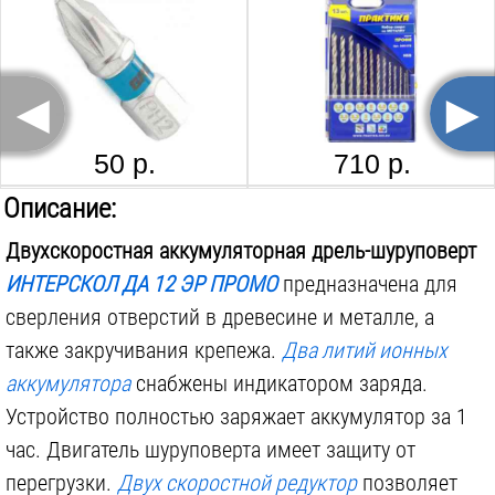
Тип двигателя:
щеточный
Угловая:
нет
◄
►
Ступеней закручивания:
18
шт.
Ударный режим:
нет
50 р.
710 р.
Размер патрона:
10
мм
ПРАКТИКА КРЕСТООБРАЗНАЯ 776-591, PH 2, 1 ШТ.
ПРАКТИКА ТРЕХЛОПАСТНЫЕ 918-696, TW 1, TW 2, 2 ШТ.
Описание:
Тип патрона:
быстрозажимной
Двухскоростная аккумуляторная дрель-шуруповерт
Наличие подсветки:
есть
ИНТЕРСКОЛ ДА 12 ЭР ПРОМО
предназначена для
Аккумуляторов в комплекте:
2
шт.
сверления отверстий в древесине и металле, а
Комплектуется фонарём:
нет
также закручивания крепежа.
Два литий ионных
Поставляется в:
коробке
19 р.
190 р.
аккумулятора
снабжены индикатором заряда.
Устройство полностью заряжает аккумулятор за 1
Вес инструмента:
1
кг
час. Двигатель шуруповерта имеет защиту от
перегрузки.
Двух скоростной редуктор
позволяет