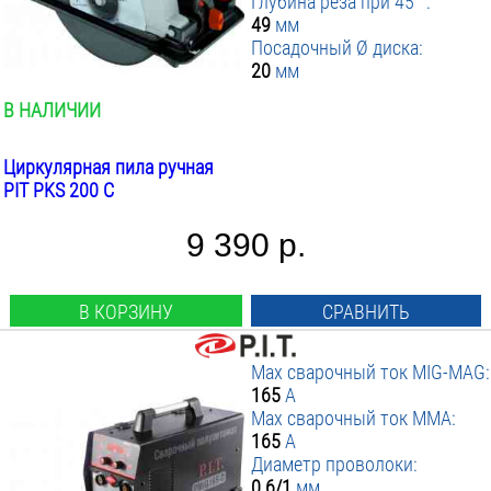
Глубина реза при 45 °:
49
мм
Посадочный Ø диска:
20
мм
В НАЛИЧИИ
Циркулярная пила ручная
PIT PKS 200 C
9 390 р.
В КОРЗИНУ
СРАВНИТЬ
Max сварочный ток MIG-MAG:
165
А
Max сварочный ток MMA:
165
А
Диаметр проволоки:
0.6/1
мм