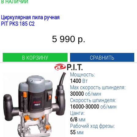
В НАЛИЧИИ
сетевые
Циркулярная пила ручная
Граверы
PIT PKS 185 C2
сетевые
5 990 р.
Реноваторы (МФИ)
В КОРЗИНУ
СРАВНИТЬ
сетевые
Мощность:
1400
Вт
Max скорость шпинделя:
30000
об/мин
Скорость шпинделя:
16000-30000
об/мин
Цанги:
6/8
мм
Рабочий ход фрезы:
55
мм