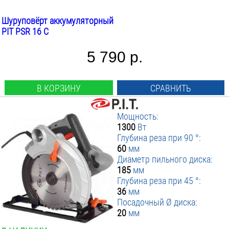
Шуруповёрт аккумуляторный
Цепные пилы
PIT PSR 16 C
сетевые
5 790 р.
Фрезеры
универсальные
В КОРЗИНУ
СРАВНИТЬ
Болгарки
Мощность:
электрические
1300
Вт
Глубина реза при 90 °:
Фены строительные
60
мм
Диаметр пильного диска:
сетевые
185
мм
Глубина реза при 45 °:
Отрезные пилы
36
мм
Посадочный Ø диска:
сетевые
20
мм
Гайковерты