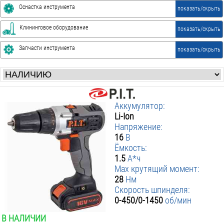
для пильных цепей
универсальные
Шлифовальные машины
Пистолеты
Оснастка инструмента
показать/скрыть
полировальные
ленточные
для монтажной пены
Циркулярные
Для дисковых пил
Клининговое оборудование
показать/скрыть
строительные
направляющие шины
Перфораторы
Пылесосы
Запчасти инструмента
показать/скрыть
с патроном sds plus
строительные
Аккумуляторы
Лобзики
Li-Ion
Ni-Cd
сетевые
Аккумулятор:
Li-Ion
Отбойные молотки
Напряжение:
16
В
с патроном шестигранник
Ёмкость:
1.5
А*ч
Рубанки
Max крутящий момент:
28
Нм
сетевые
Скорость шпинделя:
0-450/0-1450
об/мин
Дисковые пилы
В НАЛИЧИИ
мини
ручные