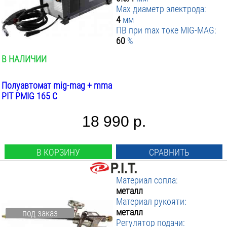
Max диаметр электрода:
4
мм
ПВ при max токе MIG-MAG:
60
%
В НАЛИЧИИ
Полуавтомат mig-mag + mma
PIT PMIG 165 C
18 990 р.
В КОРЗИНУ
СРАВНИТЬ
Материал сопла:
металл
Материал рукояти:
металл
под заказ
Регулятор подачи: