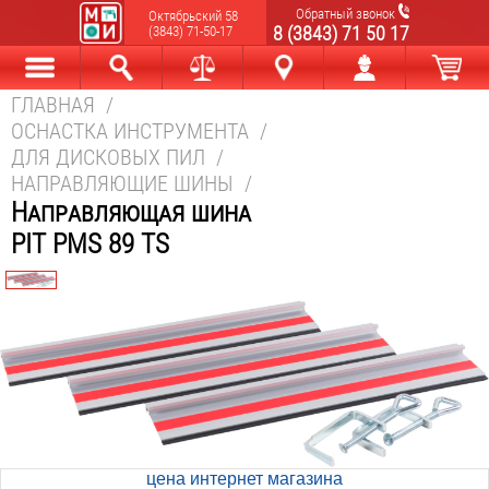
Обратный звонок
Октябрьский 58
8 (3843) 71 50 17
(3843) 71-50-17
ГЛАВНАЯ
/
Каталог
Найти
Сравнить
Новокузнецк
Мой аккаунт
В корзине
ОСНАСТКА ИНСТРУМЕНТА
/
ДЛЯ ДИСКОВЫХ ПИЛ
/
НАПРАВЛЯЮЩИЕ ШИНЫ
/
Направляющая шина
PIT PMS 89 TS
цена интернет магазина