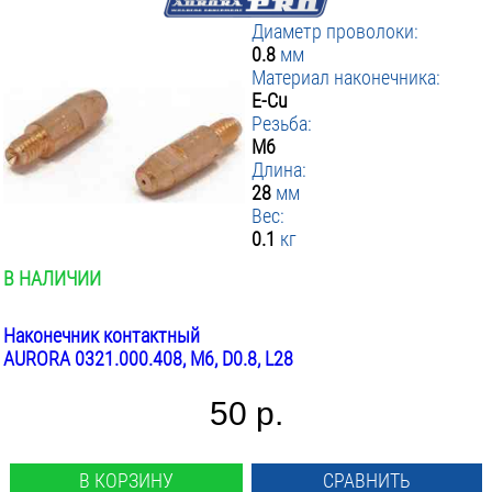
tig + mma
Диаметр проволоки:
0.8
мм
Плазморезы
Материал наконечника:
E-Cu
cut
Резьба:
М6
Оснастка для полуавтоматов
Длина:
28
мм
наконечники контактные
держатели наконечника
Вес:
0.1
кг
направляющие каналы
сопла
В НАЛИЧИИ
спирали к соплам
газовые диффузоры
ролики подачи
Наконечник контактный
AURORA 0321.000.408, М6, D0.8, L28
Оснастка для TIG сварки
сопла
50 р.
заглушки
силовые разъемы
электроды вольфрамовые
В КОРЗИНУ
СРАВНИТЬ
цанги
держатели цанг