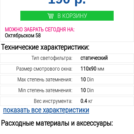
В КОРЗИНУ
МОЖНО ЗАБРАТЬ СЕГОДНЯ НА:
Октябрьском 58
Технические характеристики:
Тип светофильтра:
статический
Размер смотрового окна:
110х90
мм
Max степень затемнения:
10
Din
Min степень затемнения:
10
Din
Вес инструмента:
0.4
кг
показать все характеристики
Регулятор затемнения:
нет
Расходные материалы и аксессуары:
Регулятор задержки перехода:
нет
Регулятор светочувствительности включения:
нет