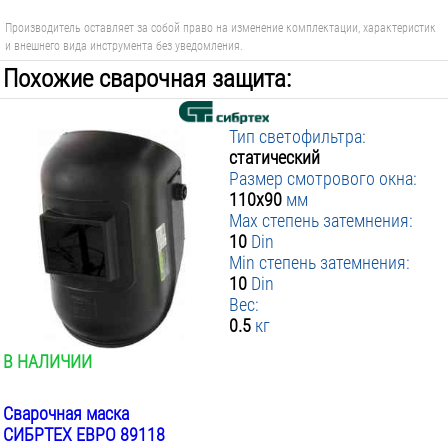
Производитель оставляет за собой право на изменение комплектации, характеристик
и внешнего вида инструмента без уведомления.
Похожие сварочная защита:
Тип светофильтра:
статический
Размер смотрового окна:
110х90
мм
Max степень затемнения:
10
Din
Min степень затемнения:
10
Din
Вес:
0.5
кг
В НАЛИЧИИ
Сварочная маска
СИБРТЕХ ЕВРО 89118