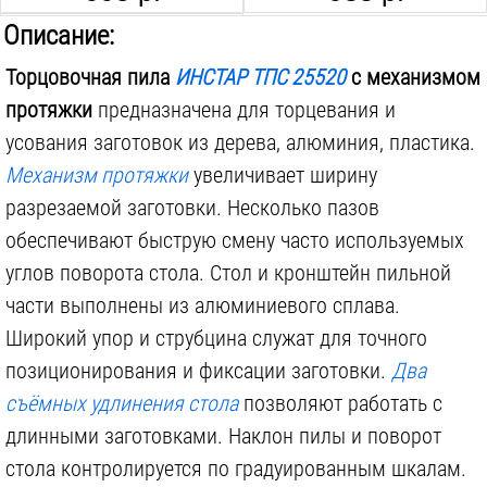
Поддержание заданных оборотов:
нет
MATRIX 73241
Описание:
Плавный пуск:
нет
Торцовочная пила
ИНСТАР ТПС 25520
с механизмом
Тип редуктора:
шестереночный
протяжки
предназначена для торцевания и
Тормоз двигателя:
нет
усования заготовок из дерева, алюминия, пластика.
Подсветка:
нет
Механизм протяжки
увеличивает ширину
Лазерный указатель:
есть
1 010 р.
разрезаемой заготовки. Несколько пазов
обеспечивают быструю смену часто используемых
Вес инструмента:
20
кг
углов поворота стола. Стол и кронштейн пильной
части выполнены из алюминиевого сплава.
Широкий упор и струбцина служат для точного
позиционирования и фиксации заготовки.
Два
съёмных удлинения стола
позволяют работать с
длинными заготовками. Наклон пилы и поворот
стола контролируется по градуированным шкалам.