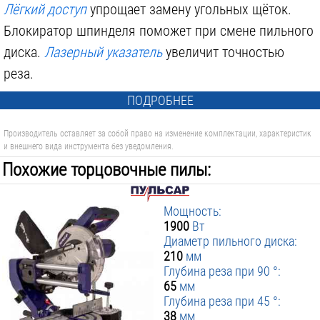
Лёгкий доступ
упрощает замену угольных щёток.
Блокиратор шпинделя поможет при смене пильного
диска.
Лазерный указатель
увеличит точностью
реза.
ПОДРОБНЕЕ
Производитель оставляет за собой право на изменение комплектации, характеристик
и внешнего вида инструмента без уведомления.
Похожие торцовочные пилы:
Мощность:
1900
Вт
Диаметр пильного диска:
210
мм
Глубина реза при 90 °:
65
мм
Глубина реза при 45 °:
38
мм