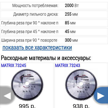
Мощность потребляемая:
2000
Вт
Диаметр пильного диска:
255
мм
Глубина реза при 90 ° наклоне пилы:
85
мм
Глубина реза при 45 ° наклоне пилы:
45
мм
Ширина реза при 90 ° повороте стола:
300
мм
показать все характеристики
Ширина реза при 45 ° повороте стола:
150
мм
Расходные материалы и аксессуары:
Наклон пилы лево/право:
45/0
гр
MATRIX 73245
MATRIX 73243
Поворот стола лево/право:
45/45
гр
Max скорость вращения диска:
6000
об/мин
Регулятор оборотов:
нет
◄
►
Скорость вращения диска:
6000
об/мин
Посадочный Ø диска:
25.4
мм
995 р.
938 р.