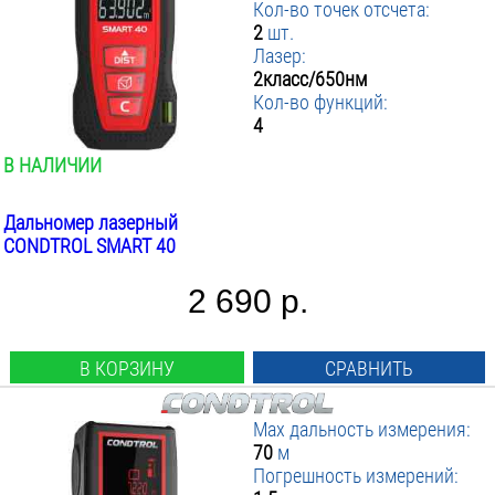
Кол-во точек отсчета:
Толщиномеры
2
шт.
комбинированные
Лазер:
2класс/650нм
Влагомеры
Кол-во функций:
4
для древесины и бетона
В НАЛИЧИИ
Тепловизоры
Дальномер лазерный
строительные
CONDTROL SMART 40
Аксессуары
2 690 р.
штативы
нивелирные рейки
В КОРЗИНУ
СРАВНИТЬ
Max дальность измерения:
70
м
Погрешность измерений: