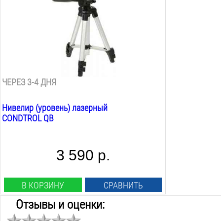
0.5
мм/м
Проецируемые плоскости:
вертикаль/горизонталь/крест
Круговая проекция:
нет
Угол самовыравнивания:
5
град.
ЧЕРЕЗ 3-4 ДНЯ
Нивелир (уровень) лазерный
CONDTROL QB
3 590 р.
В КОРЗИНУ
СРАВНИТЬ
Отзывы и оценки: