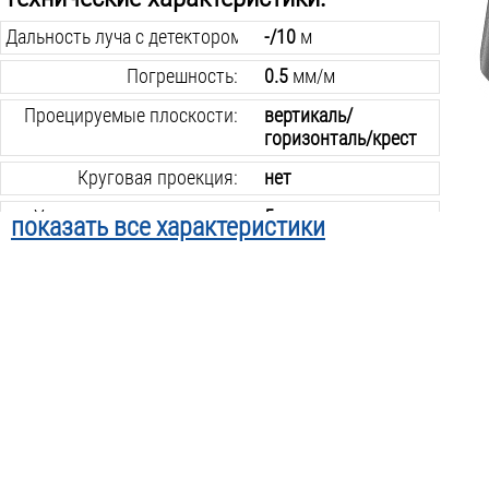
Дальность луча с детектором/без:
-/10
м
Погрешность:
0.5
мм/м
Проецируемые плоскости:
вертикаль/
горизонталь/крест
Круговая проекция:
нет
Угол самовыравнивания:
5
град.
показать все характеристики
Построение наклонных плоскостей:
есть
Лазер:
2класс/650нм
Тип нивелира:
мультипризменный
Питание от:
2х AAA
Внесен в гос. реестр:
нет
Крепление к штативу:
резьба 1/4 дюйма