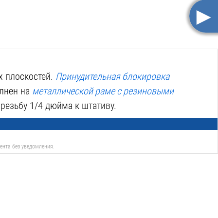
►
х плоскостей.
Принудительная блокировка
лнен на
металлической раме с резиновыми
езьбу 1/4 дюйма к штативу.
ента без уведомления.