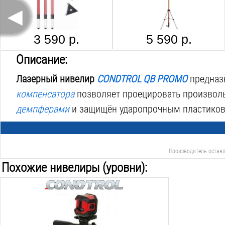
◄
3 590 р.
5 590 р.
Описание:
Лазерный нивелир
CONDTROL QB PROMO
предназн
компенсатора
позволяет проецировать произвол
демпферами
и защищён ударопрочным пластиковы
Производитель оставл
Похожие нивелиры (уровни):
Дальность с детектором/без:
-/10
м
Погрешность: