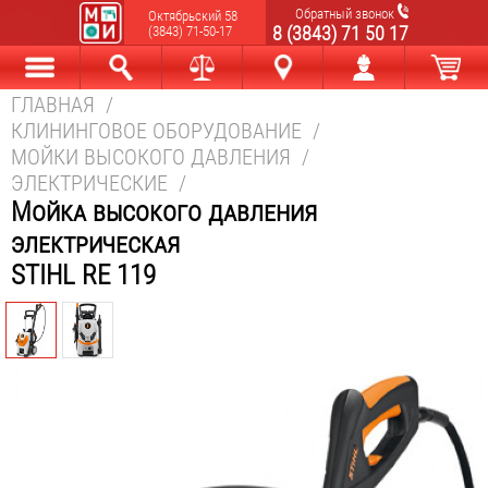
Обратный звонок
Октябрьский 58
8 (3843) 71 50 17
(3843) 71-50-17
ГЛАВНАЯ
/
Каталог
Найти
Сравнить
Новокузнецк
Мой аккаунт
В корзине
КЛИНИНГОВОЕ ОБОРУДОВАНИЕ
/
МОЙКИ ВЫСОКОГО ДАВЛЕНИЯ
/
ЭЛЕКТРИЧЕСКИЕ
/
Мойка высокого давления
электрическая
STIHL RE 119