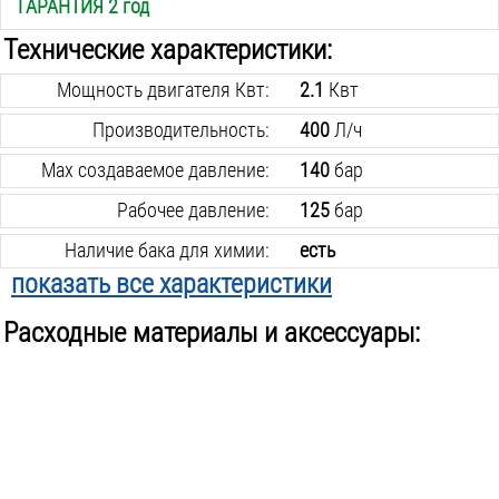
ГАРАНТИЯ 2 год
Технические характеристики:
Мощность двигателя Квт:
2.1
Квт
Производительность:
400
Л/ч
Max создаваемое давление:
140
бар
Рабочее давление:
125
бар
Наличие бака для химии:
есть
показать все характеристики
Ёмкость бака для химии:
0.5
Л
Расходные материалы и аксессуары:
Регулятор давления:
нет
Max температура воды на входе:
60
C °
Самовсасывающая:
да
Материал помпы:
алюминий
Рабочее напряжение:
220
В