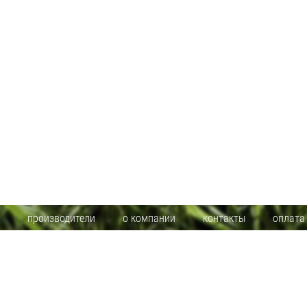
производители
о компании
контакты
оплата
Информация на сайте www.toolsmir.ru не