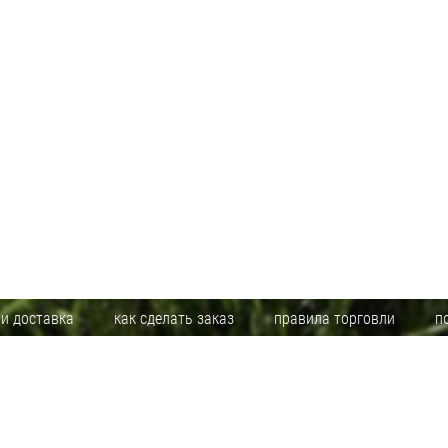
 и доставка
как сделать заказ
правила торговли
п
 является публичной офертой. Указанные цены действуют только при оформлении заказа 