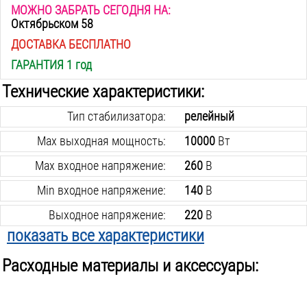
МОЖНО ЗАБРАТЬ СЕГОДНЯ НА:
Октябрьском 58
ДОСТАВКА БЕСПЛАТНО
ГАРАНТИЯ 1 год
Технические характеристики:
Тип стабилизатора:
релейный
Max выходная мощность:
10000
Вт
Max входное напряжение:
260
В
Min входное напряжение:
140
В
Выходное напряжение:
220
В
показать все характеристики
Погрешность выходного напряжения:
8
%
Расходные материалы и аксессуары:
Время срабатывания:
6
мсек
Класс защиты:
IP20