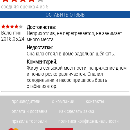
релейный
Max выходная мощность:
средняя оценка 4 из 5
5000
Вт
ОСТАВИТЬ ОТЗЫВ
Max входное напряжение:
260
В
Достоинства:
Min входное напряжение:
Валентин
Неприхотлив, не перегревается, не занимает
140
В
2018.05.24
много места.
Выходное напряжение:
Недостатки:
220
В
Сначала стоял в доме задолбал щёлкать.
ЧЕРЕЗ 3-4 ДНЯ
Комментарий:
Живу в сельской местности, напряжение днём
и ночью резко различается. Спалил
Стабилизатор напряжения однофазный
холодильник и насос пришлось брать
РЕСАНТА АСН 5000 Н/1 Ц LUX
стабилизатор.
9 990 р.
производители
о компании
контакты
оплата и доставка
как сделать заказ
В КОРЗИНУ
СРАВНИТЬ
правила торговли
политика конфиденциальности
Тип стабилизатора: