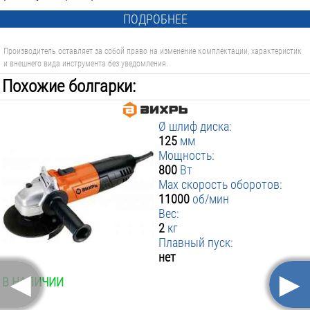
СИБРТЕХ 74082 ЛЕПЕСТКОВЫЙ, P24, 125Х22.2 ММ
СИБРТЕХ 74084 ЛЕПЕСТКОВЫЙ, P60, 125Х22.2 ММ
ПОДРОБНЕЕ
Производитель оставляет за собой право на изменение комплектации, характеристик
и внешнего вида инструмента без уведомления.
Похожие болгарки:
100 р.
100 р.
Ø шлиф диска:
125
мм
Мощность:
800
Вт
Max скорость оборотов:
11000
об/мин
Вес:
2
кг
Плавный пуск:
нет
◄
►
В НАЛИЧИИ