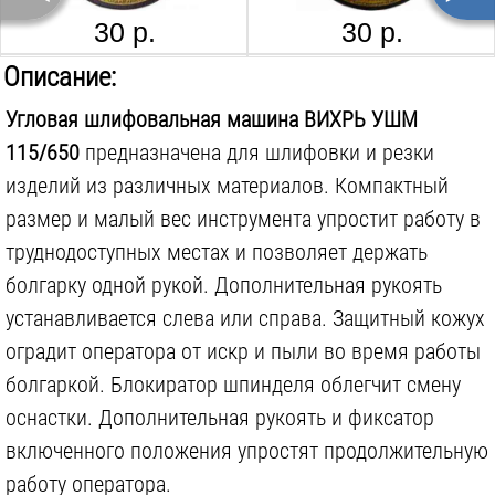
30 р.
30 р.
ЛУГА АБРАЗИВ A 24 R BF 150Х6Х22
ЛУГА АБРАЗИВ A 24 R BF 180Х6Х22
Описание:
Угловая шлифовальная машина ВИХРЬ УШМ
115/650
предназначена для шлифовки и резки
изделий из различных материалов. Компактный
размер и малый вес инструмента упростит работу в
95 р.
150 р.
труднодоступных местах и позволяет держать
болгарку одной рукой. Дополнительная рукоять
MATRIX 73153 125Х22 ММ
SPARTA 731075 125Х22 ММ
устанавливается слева или справа. Защитный кожух
оградит оператора от искр и пыли во время работы
болгаркой. Блокиратор шпинделя облегчит смену
оснастки. Дополнительная рукоять и фиксатор
включенного положения упростят продолжительную
330 р.
170 р.
работу оператора.