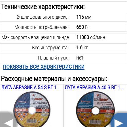
Технические характеристики:
Ø шлифовального диска:
115
мм
Мощность потребляемая:
650
Вт
Max cкорость вращения шпинделя:
11000
об/мин
Вес инструмента:
1.6
кг
Плавный пуск:
нет
показать все характеристики
Скорость вращения шпинделя:
11000
об/мин
Расходные материалы и аксессуары:
Регулятор оборотов:
нет
ЛУГА АБРАЗИВ A 54 S BF 125Х1Х22
ЛУГА АБРАЗИВ A 40 S BF 125Х1,6Х22
Поддержание заданных оборотов:
нет
Виброзащитная ручка:
нет
Поворот основной рукояти:
нет
◄
►
Поставляется в:
коробке