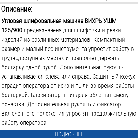
MATRIX 73194 125Х22 ММ
SPARTA 731055 115Х22 ММ
Описание:
Угловая шлифовальная машина ВИХРЬ УШМ
125/900
предназначена для шлифовки и резки
изделий из различных материалов. Компактный
размер и малый вес инструмента упростит работу в
400 р.
170 р.
труднодоступных местах и позволяет держать
болгарку одной рукой. Дополнительная рукоять
ЛУГА АБРАЗИВ A 24 R BF 115Х6Х22
ЛУГА АБРАЗИВ A 24 R BF 230Х6Х22
устанавливается слева или справа. Защитный кожух
оградит оператора от искр и пыли во время работы
болгаркой. Блокиратор шпинделя облегчит смену
оснастки. Дополнительная рукоять и фиксатор
включенного положения упростят продолжительную
100 р.
200 р.
работу оператора.
MATRIX 74028 ЛЕПЕСТКОВЫЙ, Р60, 115Х22.2 ММ
СИБРТЕХ 74078 ЛЕПЕСТКОВЫЙ, P60, 115Х22.2 ММ
ПОДРОБНЕЕ