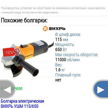
Производитель оставляет за собой право на изменение комплектации, характеристик
и внешнего вида инструмента без уведомления.
Похожие болгарки:
116 р.
90 р.
Ø шлиф диска:
115
мм
Мощность:
650
Вт
-10%
Max скорость оборотов:
11000
об/мин
Вес:
1.6
кг
Плавный пуск:
нет
◄
►
В НАЛИЧИИ
Болгарка электрическая
ВИХРЬ УШМ 115/650