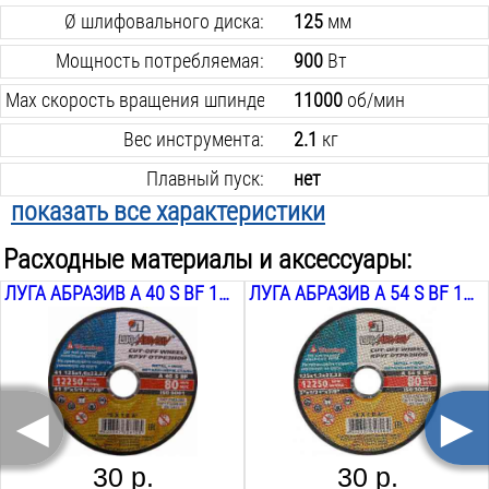
Ø шлифовального диска:
125
мм
Мощность потребляемая:
900
Вт
Max cкорость вращения шпинделя:
11000
об/мин
Вес инструмента:
2.1
кг
Плавный пуск:
нет
показать все характеристики
Скорость вращения шпинделя:
11000
об/мин
Расходные материалы и аксессуары:
Регулятор оборотов:
нет
ЛУГА АБРАЗИВ A 40 S BF 125Х1,6Х22
ЛУГА АБРАЗИВ A 54 S BF 125Х1,2Х22
Поддержание заданных оборотов:
нет
Виброзащитная ручка:
нет
Поворот основной рукояти:
нет
◄
►
Поставляется в:
коробке
30 р.
30 р.