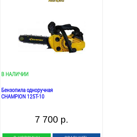
Мощность Л.С.:
0.95
Л.С.
Мощность Квт:
0.7
Квт
Длина шины см:
25
см
Длина шины дюйм:
10
дюйм
Объём двигателя:
25.4
см.куб
В НАЛИЧИИ
Бензопила одноручная
CHAMPION 125T-10
7 700 р.