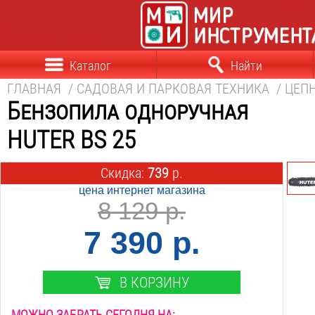
Каталог
Найти
ГЛАВНАЯ
/
САДОВАЯ И ПАРКОВАЯ ТЕХНИКА
/
ЦЕП
Бензопила одноручная
HUTER BS 25
Скидка:
739
р.
цена интернет магазина
8 129 р.
7 390 р.
В КОРЗИНУ
МОЖНО ЗАБРАТЬ СЕГОДНЯ НА: