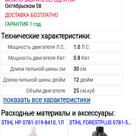
Октябрьском 58
ДОСТАВКА БЕСПЛАТНО
ГАРАНТИЯ 1 год
Технические характеристики:
Мощность двигателя Л.С.:
1.0
Л.С.
Мощность двигателя Квт:
0.8
Квт
Длина пильной шины см:
30
см
Длина пильной шины дюйм:
12
дюйм
Объём двигателя:
25
см.куб
показать все характеристики
Свеча зажигания:
CHAMPION RCJ 6 Y
Расходные материалы и аксессуары:
Объём топливного бака:
0.23
Л
STIHL HP 0781-319-8410, 1Л
STIHL FORESTPLUS 0781-516-6001, 1Л
Масляный бак объём:
0.14
Л
Шаг цепи:
3/8
дюйм