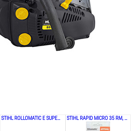
STIHL ROLLOMATIC E SUPER 3003-000-9417, 3/8, 1.6 ММ, 45 СМ
STIHL RAPID MICRO 35 RM, 3651-006-0072