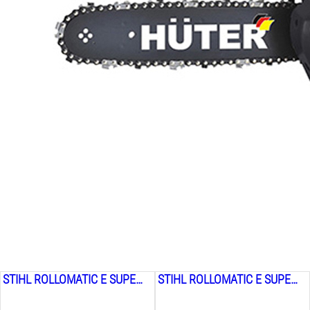
STIHL ROLLOMATIC E SUPER 3002-000-9741, .404, 1.6 ММ, 75 СМ
STIHL ROLLOMATIC E SUPER 3003-000-9425, 3/8, 1.6 ММ, 55 СМ