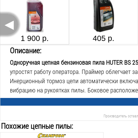
Ширина паза шины:
1.3
мм
◄
Количество звеньев цепи:
44
шт.
Регулируемый маслонасос:
нет
1 900 р.
405 р.
Декомпрессор:
нет
STIHL PICCO MICRO COMFORT 63 PMC3, 3636-006-0061
Описание:
Лёгкий запуск:
нет
Одноручная цепная бензиновая пила HUTER BS 2
Ручной натяжитель цепи:
нет
упростят работу оператора. Праймер облегчает з
Вес инструмента:
3.8
кг
Инерционный тормоз цепи автоматически включае
вибрацию на рукоятках пилы. Боковое расположе
870 р.
Производитель оставл
Похожие цепные пилы: