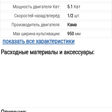
Мощность двигателя Квт:
5.1
Квт
Скоростей назад/вперёд:
1/2
шт.
Производитель двигателя:
Кама
Max ширина культивации:
950
мм
показать все характеристики
Глубина культивации:
350
мм
Расходные материалы и аксессуары:
Отбор мощности:
на шкиве
Питание двигателя:
бензин
Объём двигателя:
196
см.куб
Объём топливного бака:
3.6
Л
Тип сцепления:
ременное
Тип редуктора:
цепной
Разблокировка колес:
нет