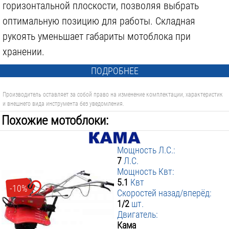
горизонтальной плоскости, позволяя выбрать
оптимальную позицию для работы. Складная
рукоять уменьшает габариты мотоблока при
хранении.
ПОДРОБНЕЕ
Производитель оставляет за собой право на изменение комплектации, характеристик
и внешнего вида инструмента без уведомления.
Похожие мотоблоки:
Мощность Л.С.:
7
Л.С.
Мощность Квт:
5.1
Квт
-10%
Скоростей назад/вперёд:
1/2
шт.
Двигатель:
Кама