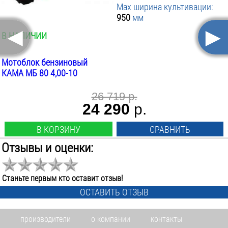
Max ширина культивации:
950
мм
◄
►
В НАЛИЧИИ
Мотоблок бензиновый
КАМА МБ 80 4,00-10
26 719 р.
24 290
р.
В КОРЗИНУ
СРАВНИТЬ
Отзывы и оценки:
Мощность Л.С.:
7
Л.С.
Мощность Квт:
Станьте первым кто оставит отзыв!
5.2
Квт
ОСТАВИТЬ ОТЗЫВ
Скоростей назад/вперёд:
1/2
шт.
производители
о компании
контакты
Двигатель: