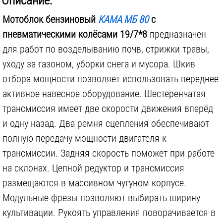
Описание:
В комплекте:
колёса/фрезы
Мотоблок бензиновый
КАМА МБ 80
с
Вес инструмента:
70
кг
пневматическими колёсами 19/7*8
предназначен
для работ по возделыванию почв, стрижки травы,
уходу за газоном, уборки снега и мусора. Шкив
отбора мощности позволяет использовать переднее
активное навесное оборудование. Шестеренчатая
трансмиссия имеет две скорости движения вперёд
и одну назад. Два ремня сцепления обеспечивают
полную передачу мощности двигателя к
трансмиссии. Задняя скорость поможет при работе
на склонах. Цепной редуктор и трансмиссия
размещаются в массивном чугуном корпусе.
Модульные фрезы позволяют выбирать ширину
культивации. Рукоять управления поворачивается в