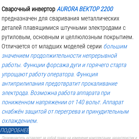
Поставляется в:
коробке
Сварочный инвертор
AURORA ВЕКТОР 2200
предназначен для сваривания металлических
деталей плавящимися штучными электродами с
рутиловым, основным и целлюлозным покрытием.
1 800 р.
1 100 р.
Отличается от младших моделей серии
большим
значением продолжительности непрерывной
работы. Функции
форсажа дуги и горячего старта
упрощают работу оператора. Функция
антиприлипания
предотвратит прокаливание
электрода. Возможна работа аппарата при
пониженном
напряжении от 140 вольт
. Аппарат
снабжён защитой от перегрева и принудительным
охлаждением.
ПОДРОБНЕЕ
Производитель оставляет за собой право на изменение комплектации, характеристик и