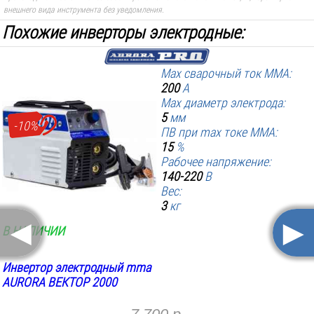
внешнего вида инструмента без уведомления.
Похожие инверторы электродные:
Max сварочный ток MMA:
200
А
Max диаметр электрода:
5
мм
-10%
ПВ при max токе MMA:
15
%
Рабочее напряжение:
140-220
В
Вес:
3
кг
◄
►
В НАЛИЧИИ
Инвертор электродный mma
AURORA ВЕКТОР 2000