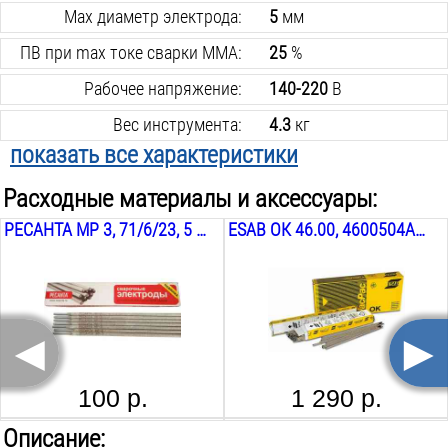
Max диаметр электрода:
5
мм
ПВ при max токе сварки MMA:
25
%
Рабочее напряжение:
140-220
В
Вес инструмента:
4.3
кг
показать все характеристики
Min сварочный ток MMA:
20
А
Расходные материалы и аксессуары:
Min диаметр электрода:
1.6
мм
РЕСАНТА МР 3, 71/6/23, 5 ММ, 0.8 КГ
ESAB ОК 46.00, 4600504AM0, 5 ММ, 6.6 КГ
Степень защиты:
IP21S
Max потребляемая сила тока MMA:
43
А
Max потребляемая мощность MMA:
8.4
кВА
◄
►
Функция форсажа дуги:
есть
Функция антиприлипание:
есть
100 р.
1 290 р.
Функция горячего старта:
есть
AURORA A 998F BLACK COSMO ХАМЕЛЕОН
РЕСАНТА МС 4
Описание: