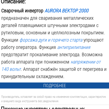
Описание:
Поставляется в:
коробке
Сварочный инвертор
AURORA ВЕКТОР 2000
предназначен для сваривания металлических
деталей плавящимися штучными электродами с
рутиловым, основным и целлюлозным покрытием.
4 200 р.
3 500 р.
Функции
форсажа дуги и горячего старта
упрощают
работу оператора. Функция
антиприлипания
предотвратит прокаливание электрода. Возможна
работа аппарата при пониженном
напряжении от
140 вольт
. Аппарат снабжён защитой от перегрева и
принудительным охлаждением.
ПОДРОБНЕЕ
Производитель оставляет за собой право на изменение комплектации, характеристик
и внешнего вида инструмента без уведомления.