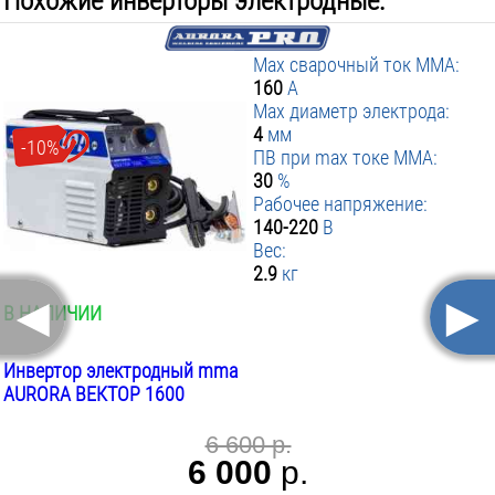
Похожие инверторы электродные:
Max сварочный ток MMA:
160
А
Max диаметр электрода:
4
мм
-10%
ПВ при max токе MMA:
30
%
Рабочее напряжение:
140-220
В
Вес:
2.9
кг
◄
►
В НАЛИЧИИ
Инвертор электродный mma
AURORA ВЕКТОР 1600
6 600 р.
6 000
р.