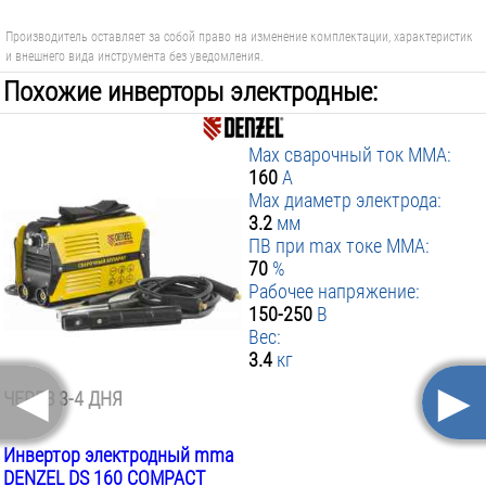
Производитель оставляет за собой право на изменение комплектации, характеристик
и внешнего вида инструмента без уведомления.
Похожие инверторы электродные:
1 570 р.
168 р.
Max сварочный ток MMA:
160
А
Max диаметр электрода:
3.2
мм
ПВ при max токе MMA:
70
%
Рабочее напряжение:
150-250
В
Вес:
3.4
кг
◄
►
ЧЕРЕЗ 3-4 ДНЯ
Инвертор электродный mma
DENZEL DS 160 COMPACT