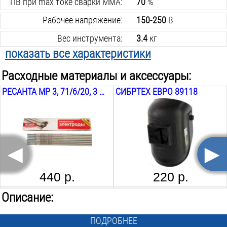
ПВ при max токе сварки MMA:
70
%
Рабочее напряжение:
150-250
В
Вес инструмента:
3.4
кг
показать все характеристики
Min сварочный ток MMA:
10
А
Расходные материалы и аксессуары:
Min диаметр электрода:
1.6
мм
РЕСАНТА МР 3, 71/6/20, 3 ММ, 1 КГ
СИБРТЕХ ЕВРО 89118
Степень защиты:
IP21
Max потребляемая мощность MMA:
5.8
кВА
Функция форсажа дуги:
есть
◄
►
Функция антиприлипание:
есть
Функция горячего старта:
есть
440 р.
220 р.
Поставляется в:
коробке
FOXWELD VARTEG
РОССИЯ 89121
Описание:
ПОДРОБНЕЕ