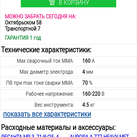
В КОРЗИНУ
МОЖНО ЗАБРАТЬ СЕГОДНЯ НА:
Октябрьском 58
Транспортной 7
ГАРАНТИЯ 1 год
Технические характеристики:
Max сварочный ток MMA:
160
А
Max диаметр электрода:
4
мм
ПВ при max токе сварки MMA:
70
%
Рабочее напряжение:
160-220
В
Вес инструмента:
4.5
кг
показать все характеристики
Min сварочный ток MMA:
10
А
Расходные материалы и аксессуары:
Min диаметр электрода:
1.6
мм
РЕСАНТА МР 3, 71/6/25, 4 ММ, 3 КГ
AURORA A 777 HEAVY METAL ХАМЕЛЕОН