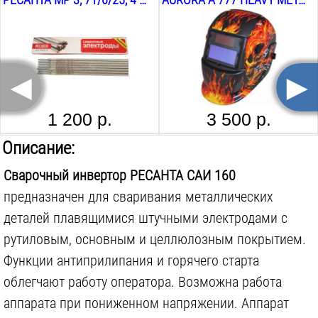
Степень защиты:
IP21
Max потребляемая сила тока MMA:
22
А
Max потребляемая мощность MMA:
4.8
кВА
◄
►
Функция форсажа дуги:
нет
Функция антиприлипание:
есть
1 200 р.
3 500 р.
Функция горячего старта:
есть
РЕСАНТА МР 3, 71/6/21, 3 ММ, 3 КГ
РЕСАНТА ПРО 46, 71/6/34, 2.5 ММ, 1 КГ
Описание:
Поставляется в:
коробке
Сварочный инвертор РЕСАНТА САИ 160
предназначен для сваривания металлических
деталей плавящимися штучными электродами с
рутиловым, основным и целлюлозным покрытием.
1 150 р.
254 р.
Функции антиприлипания и горячего старта
облегчают работу оператора. Возможна работа
аппарата при пониженном напряжении. Аппарат