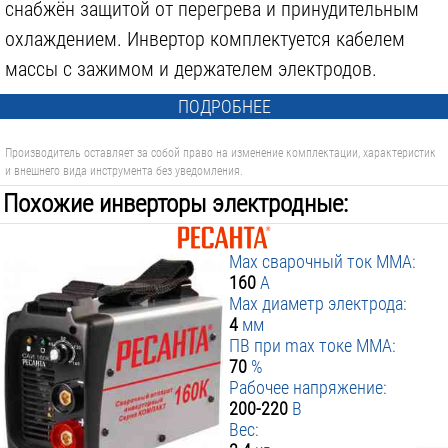
снабжён защитой от перегрева и принудительным
охлаждением. Инвертор комплектуется кабелем
массы с зажимом и держателем электродов.
ПОДРОБНЕЕ
Производитель оставляет за собой право на изменение комплектации, характеристик
и внешнего вида инструмента без уведомления.
Похожие инверторы электродные:
Max сварочный ток MMA:
160
А
Max диаметр электрода:
4
мм
ПВ при max токе MMA:
70
%
Рабочее напряжение:
200-220
В
Вес: