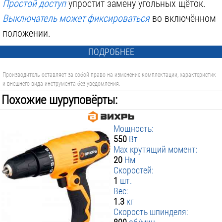
Простой доступ
упростит замену угольных щёток.
Выключатель может фиксироваться
во включённом
положении.
ПОДРОБНЕЕ
Производитель оставляет за собой право на изменение комплектации, характеристик
и внешнего вида инструмента без уведомления.
Похожие шуруповёрты:
Мощность:
550
Вт
Max крутящий момент:
20
Нм
Скоростей:
1
шт.
Вес:
1.3
кг
Скорость шпинделя: