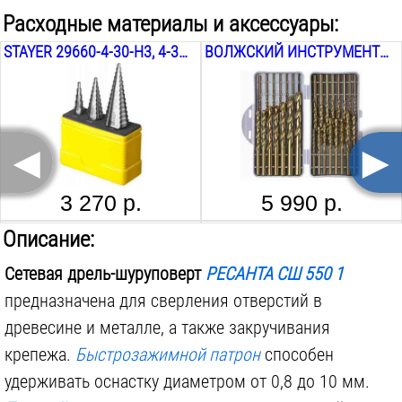
Расходные материалы и аксессуары:
Max Ø сверления в дереве:
25
мм
STAYER 29660-4-30-Н3, 4-30 ММ
ВОЛЖСКИЙ ИНСТРУМЕНТ 2201084 УНИВЕРСАЛЬНЫЙ №60, 1-12 ММ
Ударный режим:
нет
Ступеней закручивания:
19
шт.
Размер патрона:
10
мм
◄
►
Тип патрона:
быстрозажимной
Наличие подсветки:
есть
3 270 р.
5 990 р.
Поставляется в:
коробке
ПРАКТИКА ЗВЕЗДООБРАЗНАЯ 035-646, T 15 H, 2 ШТ.
ПРАКТИКА КРЕСТООБРАЗНАЯ 036-643, PZ 3, 1 ШТ.
Описание:
Регулировка глубины завинчивания:
нет
Сетевая дрель-шуруповерт
РЕСАНТА СШ 550 1
предназначена для сверления отверстий в
древесине и металле, а также закручивания
крепежа.
Быстрозажимной патрон
способен
40 р.
25 р.
удерживать оснастку диаметром от 0,8 до 10 мм.