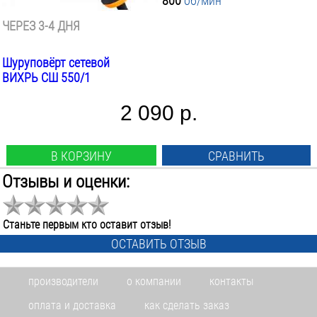
800
об/мин
ЧЕРЕЗ 3-4 ДНЯ
Шуруповёрт сетевой
ВИХРЬ СШ 550/1
2 090 р.
В КОРЗИНУ
СРАВНИТЬ
Отзывы и оценки:
Мощность:
550
Вт
Max крутящий момент:
Станьте первым кто оставит отзыв!
34
Нм
ОСТАВИТЬ ОТЗЫВ
-10%
Скоростей:
2
шт.
производители
о компании
контакты
Вес:
1.4
кг
оплата и доставка
как сделать заказ
Скорость шпинделя: