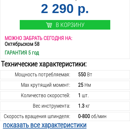
2 290 р.
В КОРЗИНУ
МОЖНО ЗАБРАТЬ СЕГОДНЯ НА:
Октябрьском 58
ГАРАНТИЯ 5 год
Технические характеристики:
Мощность потребляемая:
550
Вт
Max крутящий момент:
25
Нм
Количество скоростей:
1
шт.
Вес инструмента:
1.3
кг
Скорость вращения шпинделя:
0-800
об/мин
показать все характеристики
Max Ø сверления в стали:
10
мм