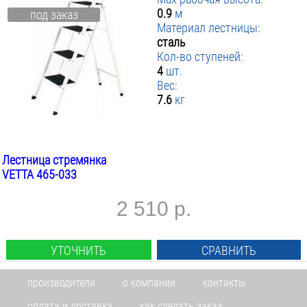
0.9
м
под заказ
Материал лестницы:
сталь
Кол-во ступеней:
4
шт.
Вес:
7.6
кг
Лестница стремянка
VETTA 465-033
2 510 р.
УТОЧНИТЬ
СРАВНИТЬ
производители
о компании
контакты
оплата и доставка
как сделать заказ