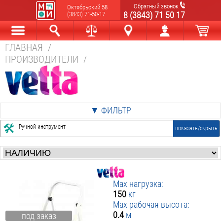
Обратный звонок
Октябрьский 58
8 (3843) 71 50 17
(3843) 71-50-17
ГЛАВНАЯ
/
Каталог
Найти
Сравнить
Новокузнецк
Мой аккаунт
В корзине
ПРОИЗВОДИТЕЛИ
/
▼ ФИЛЬТР
Цена
:
Ручной инструмент
показать/скрыть
от
р. до
р.
Лестницы
стремянки
ПРИМЕНИТЬ ФИЛЬТР
Max нагрузка:
150
кг
Max рабочая высота:
0.4
м
под заказ