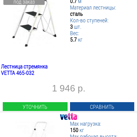
0.7
м
под заказ
Материал лестницы:
сталь
Кол-во ступеней:
3
шт.
Вес:
5.7
кг
Лестница стремянка
VETTA 465-032
1 946 р.
УТОЧНИТЬ
СРАВНИТЬ
Max нагрузка:
150
кг
Max рабочая высота: