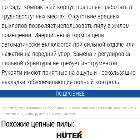
по саду. Компактный корпус позволяет работать в
труднодоступных местах. Отсутствие вредных
2 790 р.
4 990 р.
выхлопов позволяет использовать пилу в жилом
помещении. Инерционный тормоз цепи
OREGON PRO-AM 140 SXEA 041, 3/8, 1.3, 35 СМ
КРОНА РС 1 У 10 1 КС114010
автоматически включается при сильной отдаче или
нажатии на передний упор. Замена и регулировка
пильной гарнитуры не требует инструментов.
Рукояти имеют приятные на ощупь и нескользящие
накладки, обеспечивающие полный контроль.
1 000 р.
370 р.
ПОДРОБНЕЕ
РАДИСТ РС 16 КГ 2Х1.5, 20М
STIHL RAPID MICRO SPEZIAL 13 RMS, 3661-006-0076
Производитель оставляет за собой право на изменение комплектации, характеристик
и внешнего вида инструмента без уведомления.
Похожие цепные пилы: