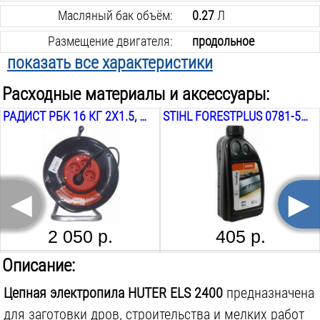
Масляный бак объём:
0.27
Л
Размещение двигателя:
продольное
показать все характеристики
Шаг цепи:
3/8
дюйм
Расходные материалы и аксессуары:
Ширина паза шины:
1.3
мм
РАДИСТ РБК 16 КГ 2Х1.5, 20М
STIHL FORESTPLUS 0781-516-6001, 1Л
Количество звеньев цепи:
63
шт.
Регулируемый маслонасос:
нет
Ручной натяжитель цепи:
есть
◄
►
Вес инструмента:
7.5
кг
2 050 р.
405 р.
STIHL ROLLOMATIC E 3003-008-6117, 3/8, 1.6 ММ, 45 СМ
STIHL DUROMATIC E 3003-000-9221, 3/8 .325 .404, 1.6 ММ, 50 СМ
Описание:
Цепная электропила HUTER ELS 2400
предназначена
для заготовки дров, строительства и мелких работ