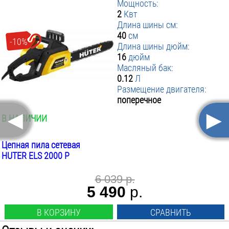
Мощность:
2
Квт
1 490 р.
1 365 р.
Длина шины см:
STIHL PICCO DURO 63 PD3, 3612-006-0052
40
см
-10%
Длина шины дюйм:
16
дюйм
Масляный бак:
0.12
Л
Размещение двигателя:
поперечное
◄
►
В НАЛИЧИИ
3 190 р.
Цепная пила сетевая
HUTER ELS 2000 P
6 039 р.
5 490
р.
В КОРЗИНУ
СРАВНИТЬ