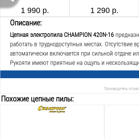
1 990 р.
1 290 р.
STIHL RAPID SUPER 36 RS, 3621-006-0066
STIHL RAPID SUPER 25 RS, 3638-006-0066
Описание:
Цепная электропила CHAMPION 420N-16
предназна
работать в труднодоступных местах. Отсутствие
автоматически включается при сильной отдаче ил
Рукояти имеют приятные на ощупь и нескользящ
1 649 р.
930 р.
Производитель оставл
Похожие цепные пилы:
Мощность:
Мощность:
1.8
Квт
1.8
Квт
Длина шины см:
Длина шины с
35
см
40
см