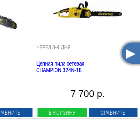
Длина шины дюйм:
18
дюйм
Масляный бак:
0.25
Л
Размещение двигателя:
продольное
►
ЧЕРЕЗ 3-4 ДНЯ
Цепная пила сетевая
CHAMPION 324N-18
7 700 р.
РАВНИТЬ
В КОРЗИНУ
СРАВНИТЬ
Мощность:
2
Квт