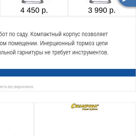
4 450 р.
3 990 р.
бот по саду. Компактный корпус позволяет
илом помещении. Инерционный тормоз цепи
ильной гарнитуры не требует инструментов.
ента без уведомления.
Мощность:
2.4
Квт
Длина шины см:
45
см