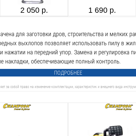
2 050 р.
1 690 р.
STIHL FORESTPLUS 0781-516-6001, 1Л
чена для заготовки дров, строительства и мелких ра
 вредных выхлопов позволяет использовать пилу в ж
и нажатии на передний упор. Замена и регулировка п
ие накладки, обеспечивающие полный контроль.
405 р.
ПОДРОБНЕЕ
яет за собой право на изменение комплектации, характеристик и внешнего вида инструм
Мощность:
2.2
Квт
м:
Длина шины см:
40
см