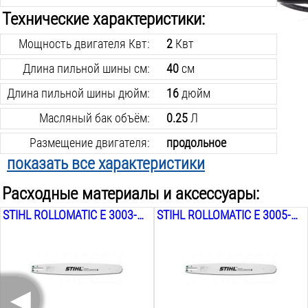
Технические характеристики:
Мощность двигателя Квт:
2
Квт
Длина пильной шины см:
40
см
Длина пильной шины дюйм:
16
дюйм
Масляный бак объём:
0.25
Л
Размещение двигателя:
продольное
показать все характеристики
Шаг цепи:
3/8
дюйм
Расходные материалы и аксессуары:
Ширина паза шины:
1.3
мм
STIHL ROLLOMATIC E 3003-000-6811, .325, 1.6 ММ, 37 СМ
STIHL ROLLOMATIC E 3005-008-3409, 1/4, 1.1 ММ, 35 СМ
Количество звеньев цепи:
57
шт.
Регулируемый маслонасос:
нет
Ручной натяжитель цепи:
есть
◄
Вес инструмента:
5
кг