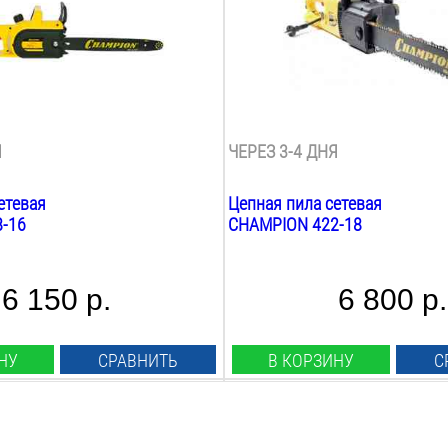
юйм:
Длина шины дюйм:
16
дюйм
:
Масляный бак:
0.25
Л
вигателя:
Размещение двигателя:
продольное
Я
ЧЕРЕЗ 3-4 ДНЯ
етевая
Цепная пила сетевая
-16
CHAMPION 422-18
6 150 р.
6 800 р.
НУ
СРАВНИТЬ
В КОРЗИНУ
С
Мощность:
2
Квт