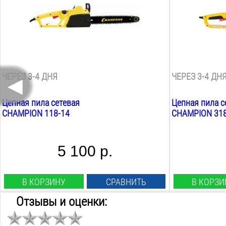
Длина шины дюйм:
Длина шины д
14
дюйм
16
дюйм
Масляный бак:
Масляный бак
0.1
Л
0.15
Л
Размещение двигателя:
Размещение д
поперечное
поперечное
◄
ЧЕРЕЗ 3-4 ДНЯ
ЧЕРЕЗ 3-4 ДН
Цепная пила сетевая
Цепная пила с
CHAMPION 118-14
CHAMPION 318
5 100 р.
В КОРЗИНУ
СРАВНИТЬ
В КОРЗИ
Отзывы и оценки:
Мощность:
Мощность:
1.9
Квт
1.6
Квт