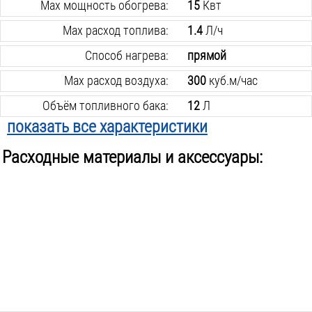
Max мощность обогрева:
15
Квт
Max расход топлива:
1.4
Л/ч
Способ нагрева:
прямой
Max расход воздуха:
300
куб.м/час
Объём топливного бака:
12
Л
показать все характеристики
Вес инструмента:
15
кг
Расходные материалы и аксессуары: