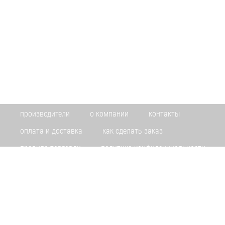
производители
о компании
контакты
оплата и доставка
как сделать заказ
правила торговли
политика конфиденциальности
Информация на сайте www.toolsmir.ru не является публичной офертой. Указанные цены
действуют только при оформлении заказа через интернет-магазин www.toolsmir.ru.
Скидка по картам постоянных покупателей