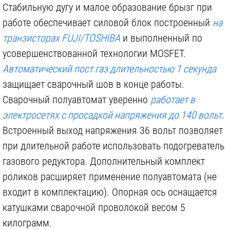
Стабильную дугу и малое образование брызг при
работе обеспечивает силовой блок построенный
на
1 210 р.
999 р.
транзисторах FUJI/TOSHIBA
и выполненный по
РЕСАНТА МР 3, 71/6/21, 3 ММ, 3 КГ
ММК Э 50 А УОНИ 13/55, 4 ММ, 6 КГ
усовершенствованной технологии MOSFET.
Автоматический пост газ длительностью 1 секунда
защищает сварочный шов в конце работы.
Сварочный полуавтомат уверенно
работает в
электросетях с просадкой напряжения до 140 вольт
.
Встроенный выход напряжения 36 вольт позволяет
1 150 р.
790 р.
при длительной работе использовать подогреватель
газового редуктора. Дополнительный комплект
роликов расширяет применение полуавтомата (не
входит в комплектацию). Опорная ось оснащается
катушками сварочной проволокой весом 5
килограмм.