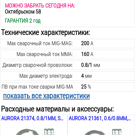
МОЖНО ЗАБРАТЬ СЕГОДНЯ НА:
Октябрьском 58
ГАРАНТИЯ 2 год
Технические характеристики:
Max сварочный ток MIG-MAG:
200
А
Max сварочный ток MMA:
160
А
Диаметр сварочной проволоки:
0.8/1
мм
Max диаметр электрода:
4
мм
ПВ при max токе сварки MIG-MAG:
25
%
показать все характеристики
Min сварочный ток MIG-MAG:
40
А
Расходные материалы и аксессуары:
Min сварочный ток MMA:
20
А
AURORA 21374, 0.8/1ММ, SPEEDWAY 200-250-300 OVERMAN 160-180-200-250-250/3
AURORA 21361, 0.6/0.8ММ, SPEEDWAY 200-250-300 OVERMAN 160-180-200-250-250/3
Рабочее напряжение:
140-220
В
Регулятор индуктивности:
есть