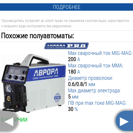
ПОДРОБНЕЕ
Производитель оставляет за собой право на изменение комплектации, характеристик
и внешнего вида инструмента без уведомления.
Похожие полуавтоматы:
Max сварочный ток MIG-MAG:
200
А
Max сварочный ток MMA:
180
А
Диаметр проволоки:
0.6/0.8/1
мм
Max диаметр электрода:
5
мм
ПВ при max токе MIG-MAG:
30
%
◄
►
В НАЛИЧИИ