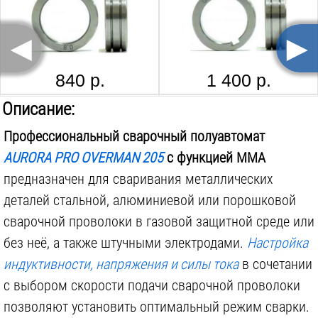
Min диаметр электрода:
1.6
мм
◄
►
ПВ при max токе сварки MMA:
30
%
Импульсный режим сварки:
нет
840 р.
1 400 р.
Max потребляемая сила тока MIG-MAG:
36.5
А
СИБРТЕХ 89116
FOXWELD VARTEG
Описание:
Max потребляемая мощность MIG-MAG:
8
кВА
Профессиональный сварочный полуавтомат
Max потребляемая сила тока MMA:
32
А
AURORA PRO OVERMAN 205
с функцией MMA
Max потребляемая мощность MMA:
7.9
кВА
предназначен для сваривания металлических
Режим работы горелки:
2T
деталей стальной, алюминиевой или порошковой
Степень защиты:
IP21
190 р.
1 570 р.
сварочной проволоки в газовой защитной среде или
без неё, а также штучными электродами.
Настройка
Синергетическое управление:
нет
SELLER ER 5356, АЛЮМИНИЕВАЯ, 0.8ММ, 0.5КГ
КРАТОН J 422, 1 19 01 001 001, 2.5 ММ, 5 КГ
индуктивности, напряжения и силы тока
в сочетании
Используемые еврокатушки:
D200
с выбором скорости подачи сварочной проволоки
Вес инструмента:
14
кг
позволяют установить оптимальный режим сварки.