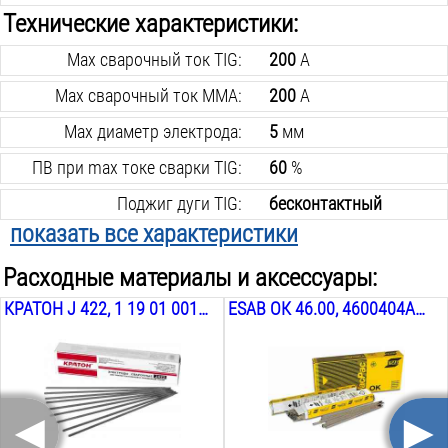
Технические характеристики:
Max сварочный ток TIG:
200
А
Max сварочный ток MMA:
200
А
Max диаметр электрода:
5
мм
ПВ при max токе сварки TIG:
60
%
Поджиг дуги TIG:
бесконтактный
показать все характеристики
Min сварочный ток TIG:
10
А
Расходные материалы и аксессуары:
Min сварочный ток MMA:
10
А
КРАТОН J 422, 1 19 01 001 001, 2.5 ММ, 5 КГ
ESAB ОК 46.00, 4600404AM0, 4 ММ, 6.6 КГ
Min диаметр электрода:
1.6
мм
ПВ при max токе сварки MMA:
60
%
Рабочее напряжение:
220
В
◄
►
Тип сварочного тока:
AC/DC