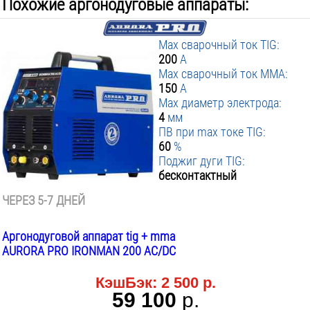
Похожие аргонодуговые аппараты:
Max сварочный ток TIG:
200
А
Max сварочный ток MMA:
150
А
Max диаметр электрода:
4
мм
ПВ при max токе TIG:
60
%
Поджиг дуги TIG:
бесконтактный
ЧЕРЕЗ 5-7 ДНЕЙ
Аргонодуговой аппарат tig + mma
AURORA PRO IRONMAN 200 AC/DC
КэшБэк:
2 500 р.
59 100
р.