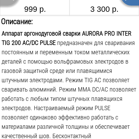
Импульсный режим сварки:
есть
999 р.
3 300 р.
Диапазон частот импульса:
0.5-5.0
Гц
РЕСАНТА МС 4
AURORA A 777 HEAVY METAL ХАМЕЛЕОН
Описание:
Max потребляемая сила тока TIG:
28
А
Аппарат аргонодуговой сварки AURORA PRO INTER
Max потребляемая мощность TIG:
6.1
кВА
TIG 200 AC/DC PULSE
предназначен для сваривания
Max потребляемая сила тока MMA:
43.5
А
постоянным и переменным током металлических
Max потребляемая мощность MMA:
9.5
кВА
деталей с помощью вольфрамовых электродов в
Режим работы горелки:
2T/4T
1 100 р.
3 500 р.
газовой защитной среде или плавящимися
штучными электродами. Режим TIG AC позволяет
Степень защиты:
IP21
сваривать алюминий. Режим MMA DC/AC позволяет
Вес инструмента:
20
кг
работать с любым типом штучных плавящихся
электродов. Настраиваемый режим PULSE
позволяет одинаково эффективно работать с
материалами различной толщины и обеспечивает
качественный шов. Бесконтактный