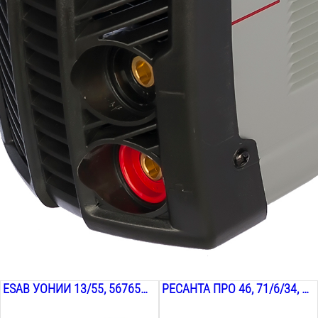
ESAB УОНИИ 13/55, 5676504WMO, 5 ММ, 6 КГ
РЕСАНТА ПРО 46, 71/6/34, 2.5 ММ, 1 КГ