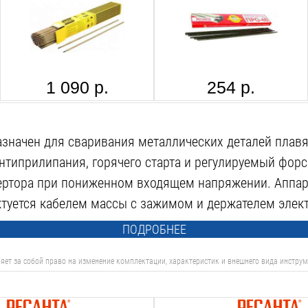
1 090 р.
254 р.
значен для сваривания металлических деталей плав
иприлипания, горячего старта и регулируемый форса
ертора при пониженном входящем напряжении. Аппара
туется кабелем массы с зажимом и держателем элек
ПОДРОБНЕЕ
яет за собой право на изменение комплектации, характеристик и внешнего вида инструм