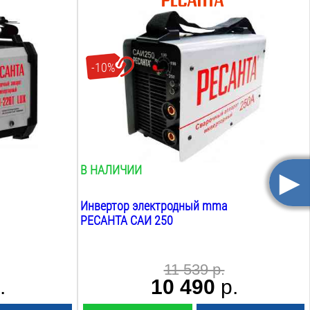
Max сварочный ток MMA:
250
А
Max диаметр электрода:
6
мм
-10%
ПВ при max токе MMA:
70
%
Рабочее напряжение:
160-220
В
Вес:
5
кг
►
В НАЛИЧИИ
Инвертор электродный mma
РЕСАНТА САИ 250
11 539 р.
.
10 490
р.