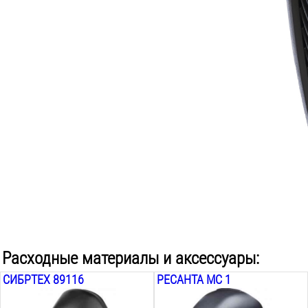
Max потребляемая мощность MMA:
6.6
кВА
Функция форсажа дуги:
есть регулируемая
Функция антиприлипание:
есть
Функция горячего старта:
есть
Поставляется в:
коробке
Расходные материалы и аксессуары:
СИБРТЕХ 89116
РЕСАНТА МС 1