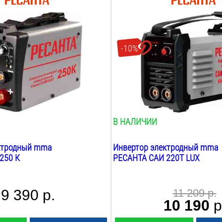
й ток MMA:
Max сварочный ток MMA:
220
А
лектрода:
Max диаметр электрода:
5
мм
-10%
оке MMA:
ПВ при max токе MMA:
70
%
яжение:
Рабочее напряжение:
140-220
В
Вес:
3.4
кг
В НАЛИЧИИ
ктродный mma
Инвертор электродный mma
250 К
РЕСАНТА САИ 220Т LUX
9 390 р.
11 209 р.
10 190
р