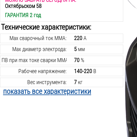
Октябрьском 58
ГАРАНТИЯ 2 год
Технические характеристики:
Max сварочный ток MMA:
220
А
Max диаметр электрода:
5
мм
ПВ при max токе сварки MMA:
70
%
Рабочее напряжение:
140-220
В
Вес инструмента:
7
кг
показать все характеристики
Min сварочный ток MMA:
10
А
Min диаметр электрода:
1.6
мм
Степень защиты:
IP21
Max потребляемая сила тока MMA:
30
А