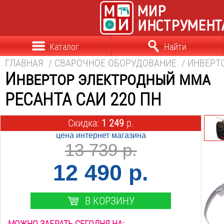
Каталог
Найти
ГЛАВНАЯ
/
СВАРОЧНОЕ ОБОРУДОВАНИЕ
/
ИНВЕРТ
Инвертор электродный mma
РЕСАНТА САИ 220 ПН
Скидка:
1 249
р.
цена интернет магазина
13 739 р.
12 490 р.
В КОРЗИНУ
МОЖНО ЗАБРАТЬ СЕГОДНЯ НА: