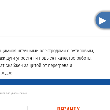
►
ящимися штучными электродами с рутиловым,
ж дуги упростят и повысят качество работы.
т снабжён защитой от перегрева и
тродов.
ента без уведомления.