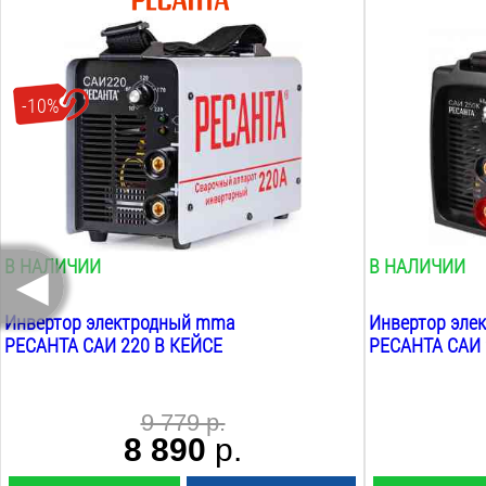
Max сварочный ток MMA:
Max сварочны
220
А
250
А
Max диаметр электрода:
Max диаметр э
5
мм
6
мм
-10%
ПВ при max токе MMA:
ПВ при max т
70
%
70
%
Рабочее напряжение:
Рабочее напр
160-220
В
200-220
В
Вес:
Вес:
5
кг
4.6
кг
◄
В НАЛИЧИИ
В НАЛИЧИИ
Инвертор электродный mma
Инвертор эле
РЕСАНТА САИ 220 В КЕЙСЕ
РЕСАНТА САИ 
9 779 р.
8 890
р.