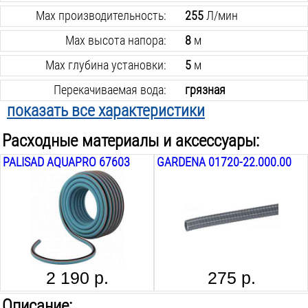
Max производительность:
255
Л/мин
Max высота напора:
8
м
Max глубина установки:
5
м
Перекачиваемая вода:
грязная
показать все характеристики
Max размер частиц в воде:
25
мм
Расходные материалы и аксессуары:
Ø подключаемых шлангов:
1; 1 1/4
дюйм
PALISAD AQUAPRO 67603
GARDENA 01720-22.000.00
Защита сухого хода:
есть
Материал корпуса:
пластик
Вес инструмента:
6.9
кг
2 190 р.
275 р.
Описание: