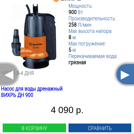
Мощность:
900
Вт
Производительность:
258
Л/мин
Max высота напора:
8
м
Max погружение:
5
м
Перекачиваемая вода:
грязная
◄
►
ЧЕРЕЗ 3-4 ДНЯ
Насос для воды дренажный
ВИХРЬ ДН 900
4 090 р.
В КОРЗИНУ
СРАВНИТЬ