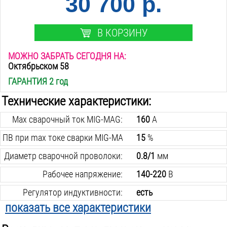
30 700 р.
В КОРЗИНУ
МОЖНО ЗАБРАТЬ СЕГОДНЯ НА:
Октябрьском 58
ГАРАНТИЯ 2 год
Технические характеристики:
Max сварочный ток MIG-MAG:
160
А
ПВ при max токе сварки MIG-MAG:
15
%
Диаметр сварочной проволоки:
0.8/1
мм
Рабочее напряжение:
140-220
В
Регулятор индуктивности:
есть
показать все характеристики
Min сварочный ток MIG-MAG:
30
А