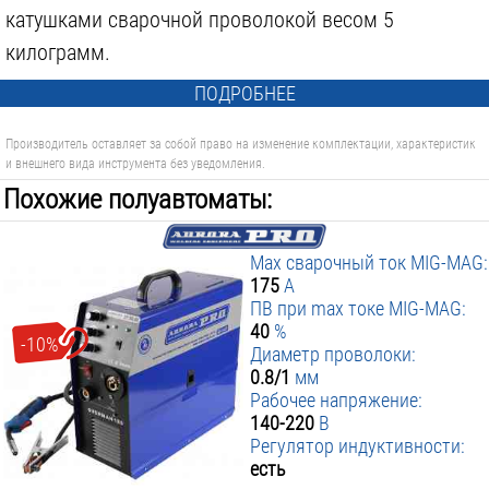
катушками сварочной проволокой весом 5
килограмм.
ПОДРОБНЕЕ
Производитель оставляет за собой право на изменение комплектации, характеристик
и внешнего вида инструмента без уведомления.
Похожие полуавтоматы:
Max сварочный ток MIG-MAG:
175
А
ПВ при max токе MIG-MAG:
40
%
-10%
Диаметр проволоки:
0.8/1
мм
Рабочее напряжение:
140-220
В
Регулятор индуктивности:
есть