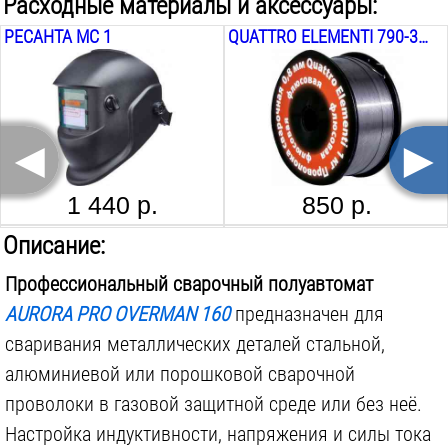
Расходные материалы и аксессуары:
Синергетическое управление:
нет
РЕСАНТА МС 1
QUATTRO ELEMENTI 790-380, ПОРОШКОВАЯ, 0.8ММ, 1КГ
Режим работы горелки:
2T
Импульсный режим сварки:
нет
Степень защиты:
IP21
◄
►
Max потребляемая сила тока MIG-MAG:
23.9
А
Max потребляемая мощность MIG-MAG:
5.6
кВА
1 440 р.
850 р.
Используемые еврокатушки:
D200
РЕСАНТА МС 2
РОССИЯ 89121
Описание:
Вес инструмента:
8.6
кг
Профессиональный сварочный полуавтомат
AURORA PRO OVERMAN 160
предназначен для
-10%
сваривания металлических деталей стальной,
алюминиевой или порошковой сварочной
1 690
р.
168 р.
проволоки в газовой защитной среде или без неё.
Настройка индуктивности, напряжения и силы тока
AURORA 21374, 0.8/1ММ, SPEEDWAY 200-250-300 OVERMAN 160-180-200-250-250/3
AURORA POLO 160, 0320.204.0RL, 0.6-0.8 ММ, 2 М