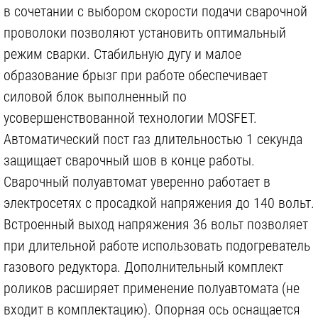
в сочетании с выбором скорости подачи сварочной
проволоки позволяют установить оптимальный
режим сварки. Стабильную дугу и малое
образование брызг при работе обеспечивает
силовой блок выполненный по
840 р.
2 500 р.
усовершенствованной технологии MOSFET.
AURORA 21379, 0.8/0.9ММ, SPEEDWAY 160-175-180
AURORA 21361, 0.6/0.8ММ, SPEEDWAY 200-250-300 OVERMAN 160-180-200-250-250/3
Автоматический пост газ длительностью 1 секунда
защищает сварочный шов в конце работы.
Сварочный полуавтомат уверенно работает в
электросетях с просадкой напряжения до 140 вольт.
Встроенный выход напряжения 36 вольт позволяет
при длительной работе использовать подогреватель
820 р.
1 400 р.
газового редуктора. Дополнительный комплект
роликов расширяет применение полуавтомата (не
входит в комплектацию). Опорная ось оснащается