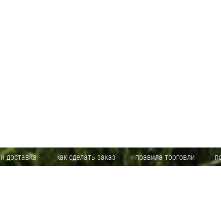
 и доставка
как сделать заказ
правила торговли
п
 является публичной офертой. Указанные цены действуют только при оформлении заказа 