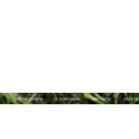
производители
о компании
контакты
оплата
Информация на сайте www.toolsmir.ru не