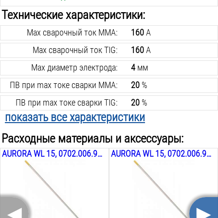
Технические характеристики:
Max сварочный ток MMA:
160
А
Max сварочный ток TIG:
160
А
Max диаметр электрода:
4
мм
ПВ при max токе сварки MMA:
20
%
ПВ при max токе сварки TIG:
20
%
показать все характеристики
Вес инструмента:
4.8
кг
Расходные материалы и аксессуары:
Min сварочный ток MMA:
40
А
AURORA WL 15, 0702.006.924, 2.4Х175 ММ
AURORA WL 15, 0702.006.916, 1.6Х175 ММ
Min сварочный ток TIG:
10
А
Min диаметр электрода:
1.6
мм
Рабочее напряжение:
140-220
В
◄
►
Степень защиты:
IP21S