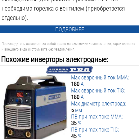
необходима горелка с вентилем (приобретается
отдельно).
ПОДРОБНЕЕ
Производитель оставляет за собой право на изменение комплектации, характеристик
и внешнего вида инструмента без уведомления.
Похожие инверторы электродные:
Max сварочный ток MMA:
180
А
Max сварочный ток TIG:
180
А
Max диаметр электрода:
5
мм
ПВ при max токе MMA:
35
%
ПВ при max токе TIG:
45
%