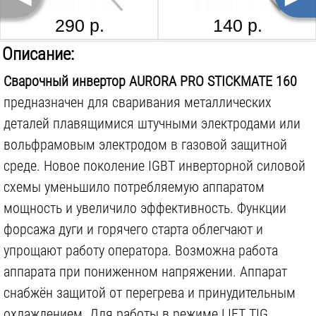
Импульсный режим сварки:
нет
290 р.
140 р.
Max потребляемая сила тока MMA:
32
А
РЕСАНТА МР 3, 71/6/25, 4 ММ, 3 КГ
ESAB ОК 46.00, 4600504AM0, 5 ММ, 6.6 КГ
Описание:
Max потребляемая мощность MMA:
6.6
кВА
Сварочный инвертор AURORA PRO STICKMATE 160
Max потребляемая сила тока TIG:
32
А
предназначен для сваривания металлических
Max потребляемая мощность TIG:
6.6
кВА
деталей плавящимися штучными электродами или
Функция форсажа дуги:
есть
вольфрамовым электродом в газовой защитной
Функция антиприлипание:
нет
1 200 р.
1 290 р.
среде. Новое поколение IGBT инверторной силовой
схемы уменьшило потребляемую аппаратом
Функция горячего старта:
есть
AURORA SUN 7 TIG MASTER ХАМЕЛЕОН
AURORA A 777 RUSSIAN STYLE ХАМЕЛЕОН
мощность и увеличило эффективность. Функции
Поставляется в:
коробке
форсажа дуги и горячего старта облегчают и
упрощают работу оператора. Возможна работа
аппарата при пониженном напряжении. Аппарат
снабжён защитой от перегрева и принудительным
4 200 р.
3 500 р.
охлаждением. Для работы в режиме LIFT TIG