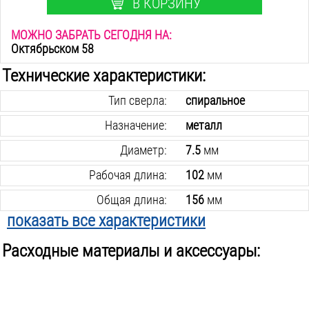
В КОРЗИНУ
МОЖНО ЗАБРАТЬ СЕГОДНЯ НА:
Октябрьском 58
Технические характеристики:
Тип сверла:
спиральное
Назначение:
металл
Диаметр:
7.5
мм
Рабочая длина:
102
мм
Общая длина:
156
мм
показать все характеристики
Материал:
р6м5
Расходные материалы и аксессуары:
Хвостовик крепления:
цилиндрический
В упаковке:
1
шт.
Вес инструмента:
0.6
кг