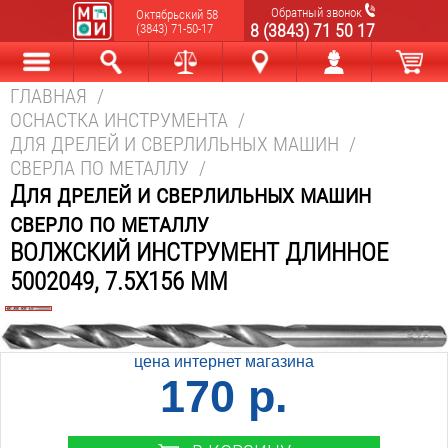
Обратный звонок
Октябрьский 58
8 (3843) 71 50 17
(3843) 71-50-17
ГЛАВНАЯ
/
Каталог
Найти
Сравнить
Новокузнецк
Мой аккаунт
В корзине
ОСНАСТКА ИНСТРУМЕНТА
/
ДЛЯ ДРЕЛЕЙ И СВЕРЛИЛЬНЫХ МАШИН
/
СВЕРЛА ПО МЕТАЛЛУ
/
Для дрелей и сверлильных машин
сверло по металлу
ВОЛЖСКИЙ ИНСТРУМЕНТ ДЛИННОЕ
5002049, 7.5Х156 ММ
цена интернет магазина
170 р.