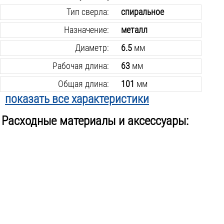
Тип сверла:
спиральное
Назначение:
металл
Диаметр:
6.5
мм
Рабочая длина:
63
мм
Общая длина:
101
мм
показать все характеристики
Материал:
р6м5к5
Расходные материалы и аксессуары:
Хвостовик крепления:
цилиндрический
В упаковке:
1
шт.
Вес инструмента:
0.03
кг