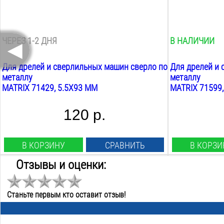
57
мм
87
мм
Общая длина:
Общая длина:
93
мм
133
мм
◄
ЧЕРЕЗ 1-2 ДНЯ
В НАЛИЧИИ
Для дрелей и сверлильных машин сверло по
Для дрелей и 
металлу
металлу
MATRIX 71429, 5.5Х93 ММ
MATRIX 71599
120 р.
В КОРЗИНУ
СРАВНИТЬ
В КОРЗИ
Отзывы и оценки:
Тип сверла:
Тип сверла:
спиральное
спиральное
Станьте первым кто оставит отзыв!
Назначение:
Назначение:
металл
металл
Диаметр:
Диаметр: