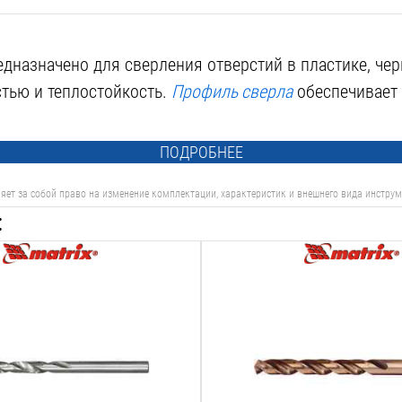
дназначено для сверления отверстий в пластике, че
тью и теплостойкость.
Профиль сверла
обеспечивает 
ПОДРОБНЕЕ
яет за собой право на изменение комплектации, характеристик и внешнего вида инструм
:
Тип сверла:
спиральное
Назначение:
металл
Диаметр:
5
мм
:
Рабочая длина: