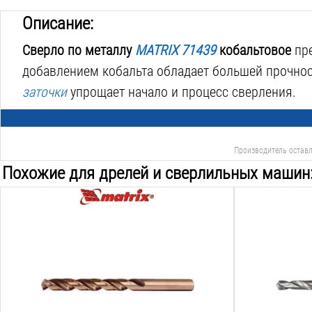
Описание:
Сверло по металлу
MATRIX 71439
кобальтовое
пре
добавлением кобальта обладает большей прочнос
заточки
упрощает начало и процесс сверления.
Производитель оставл
Похожие для дрелей и сверлильных машин
Тип сверла:
Тип сверла:
спиральное
спиральное
Назначение:
Назначение:
металл
металл
Диаметр:
Диаметр:
5.5
мм
10
мм
Рабочая длина:
Рабочая длина