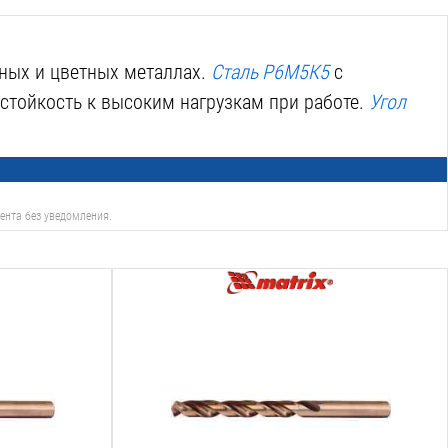
рных и цветных металлах.
Сталь Р6М5К5
с
стойкость к высоким нагрузкам при работе.
Угол
ента без уведомления.
Тип сверла:
спиральное
Назначение:
металл
Диаметр:
6
мм
Рабочая длина: