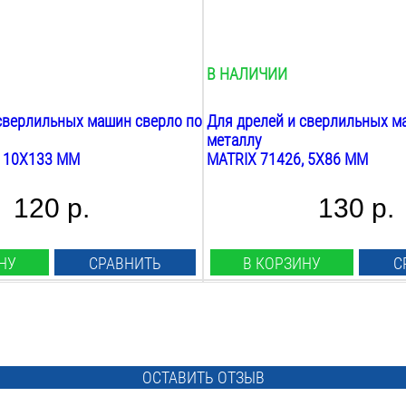
52
мм
Общая длина:
86
мм
В НАЛИЧИИ
сверлильных машин сверло по
Для дрелей и сверлильных м
металлу
, 10Х133 ММ
MATRIX 71426, 5Х86 ММ
120 р.
130 р.
НУ
СРАВНИТЬ
В КОРЗИНУ
С
Тип сверла:
спиральное
Назначение:
металл
ОСТАВИТЬ ОТЗЫВ
Диаметр: