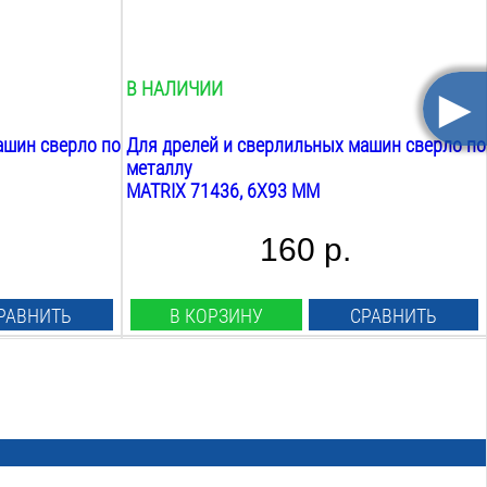
57
мм
Общая длина:
93
мм
►
В НАЛИЧИИ
ашин сверло по
Для дрелей и сверлильных машин сверло по
металлу
MATRIX 71436, 6Х93 ММ
160 р.
РАВНИТЬ
В КОРЗИНУ
СРАВНИТЬ
Тип сверла:
спиральное
Назначение:
металл
Диаметр: