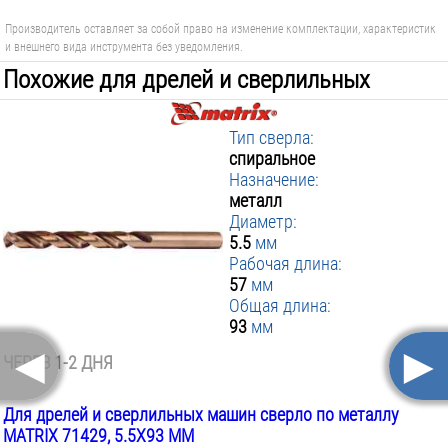
Производитель оставляет за собой право на изменение комплектации, характеристик
и внешнего вида инструмента без уведомления.
Похожие для дрелей и сверлильных
машин:
Тип сверла:
спиральное
Назначение:
металл
Диаметр:
5.5
мм
Рабочая длина:
57
мм
Общая длина:
93
мм
◄
►
ЧЕРЕЗ 1-2 ДНЯ
Для дрелей и сверлильных машин сверло по металлу
MATRIX 71429, 5.5Х93 ММ