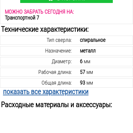
МОЖНО ЗАБРАТЬ СЕГОДНЯ НА:
Транспортной 7
Технические характеристики:
Тип сверла:
спиральное
Назначение:
металл
Диаметр:
6
мм
Рабочая длина:
57
мм
Общая длина:
93
мм
показать все характеристики
Материал:
р6м5к5
Расходные материалы и аксессуары:
Хвостовик крепления:
цилиндрический
В упаковке:
1
шт.
Вес инструмента:
0.02
кг