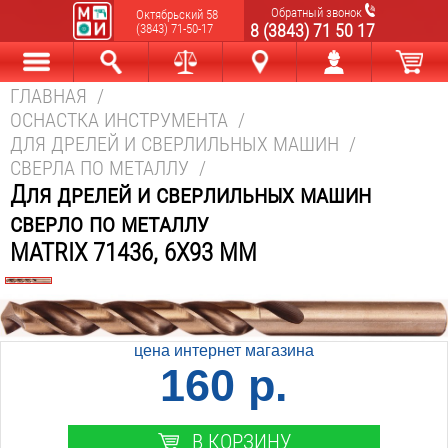
Обратный звонок
Октябрьский 58
8 (3843) 71 50 17
(3843) 71-50-17
ГЛАВНАЯ
/
Каталог
Найти
Сравнить
Новокузнецк
Мой аккаунт
В корзине
ОСНАСТКА ИНСТРУМЕНТА
/
ДЛЯ ДРЕЛЕЙ И СВЕРЛИЛЬНЫХ МАШИН
/
СВЕРЛА ПО МЕТАЛЛУ
/
Для дрелей и сверлильных машин
сверло по металлу
MATRIX 71436, 6Х93 ММ
цена интернет магазина
160 р.
В КОРЗИНУ