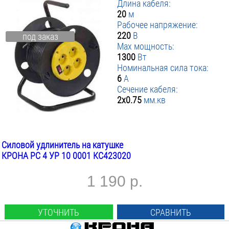
Длина кабеля:
20
м
Рабочее напряжение:
220
В
под заказ
Max мощность:
1300
Вт
Номинальная сила тока:
6
А
Сечение кабеля:
2х0.75
мм.кв
Силовой удлинитель на катушке
КРОНА РС 4 УР 10 0001 КС423020
1 190 р.
УТОЧНИТЬ
СРАВНИТЬ