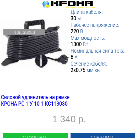
Длина кабеля:
30
м
Рабочее напряжение:
220
В
под заказ
Max мощность:
1300
Вт
Номинальная сила тока:
6
А
Сечение кабеля:
2х0.75
мм.кв
Силовой удлинитель на рамке
КРОНА РС 1 У 10 1 КС113030
1 340 р.
УТОЧНИТЬ
СРАВНИТЬ