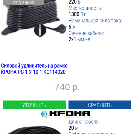
220
В
под заказ
Max мощность:
1300
Вт
Номинальная сила тока:
6
А
Сечение кабеля:
2х1
мм.кв
Силовой удлинитель на рамке
КРОНА РС 1 У 10 1 КС114020
740 р.
УТОЧНИТЬ
СРАВНИТЬ
Длина кабеля:
20
м