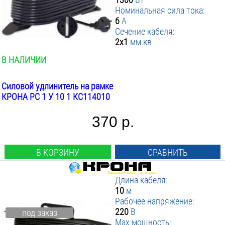
Номинальная сила тока:
6
А
Сечение кабеля:
2х1
мм.кв
В НАЛИЧИИ
Силовой удлинитель на рамке
КРОНА РС 1 У 10 1 КС114010
370 р.
В КОРЗИНУ
СРАВНИТЬ
Длина кабеля:
10
м
Рабочее напряжение:
220
В
под заказ
Max мощность: