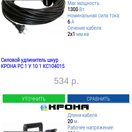
Max мощность:
1300
Вт
Номинальная сила тока:
6
А
Сечение кабеля:
2х1
мм.кв
Силовой удлинитель шнур
КРОНА РС 1 У 10 1 КС104015
534 р.
УТОЧНИТЬ
СРАВНИТЬ
Длина кабеля:
20
м
Рабочее напряжение: