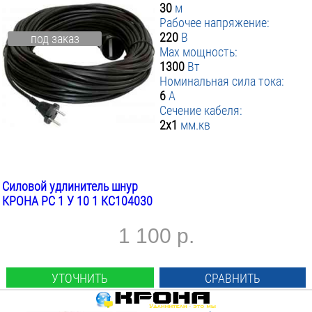
30
м
Рабочее напряжение:
220
В
под заказ
Max мощность:
1300
Вт
Номинальная сила тока:
6
А
Сечение кабеля:
2х1
мм.кв
Силовой удлинитель шнур
КРОНА РС 1 У 10 1 КС104030
1 100 р.
УТОЧНИТЬ
СРАВНИТЬ