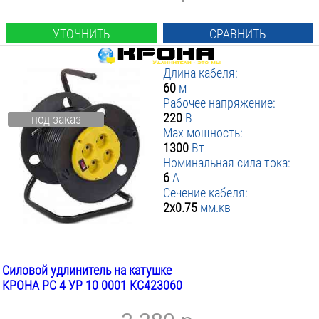
УТОЧНИТЬ
СРАВНИТЬ
Длина кабеля:
60
м
Рабочее напряжение:
220
В
под заказ
Max мощность:
1300
Вт
Номинальная сила тока:
6
А
Сечение кабеля:
2х0.75
мм.кв
Силовой удлинитель на катушке
КРОНА РС 4 УР 10 0001 КС423060