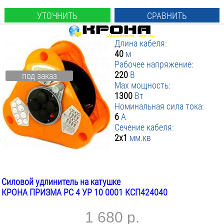
УТОЧНИТЬ
СРАВНИТЬ
Длина кабеля:
40
м
Рабочее напряжение:
220
В
под заказ
Max мощность:
1300
Вт
Номинальная сила тока:
6
А
Сечение кабеля:
2х1
мм.кв
Силовой удлинитель на катушке
КРОНА ПРИЗМА РС 4 УР 10 0001 КСП424040
1 680 р.