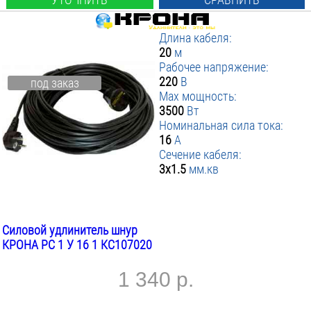
Длина кабеля:
20
м
Рабочее напряжение:
220
В
под заказ
Max мощность:
3500
Вт
Номинальная сила тока:
16
А
Сечение кабеля:
3х1.5
мм.кв
Силовой удлинитель шнур
КРОНА РС 1 У 16 1 КС107020
1 340 р.