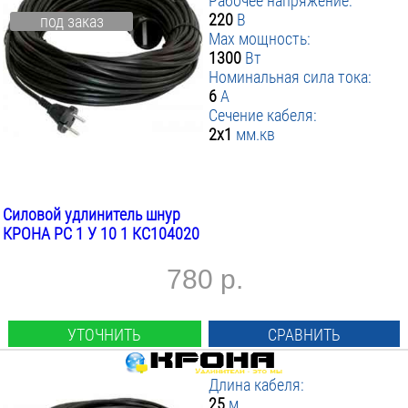
Рабочее напряжение:
220
В
под заказ
Max мощность:
1300
Вт
Номинальная сила тока:
6
А
Сечение кабеля:
2х1
мм.кв
Силовой удлинитель шнур
КРОНА РС 1 У 10 1 КС104020
780 р.
УТОЧНИТЬ
СРАВНИТЬ
Длина кабеля:
25
м