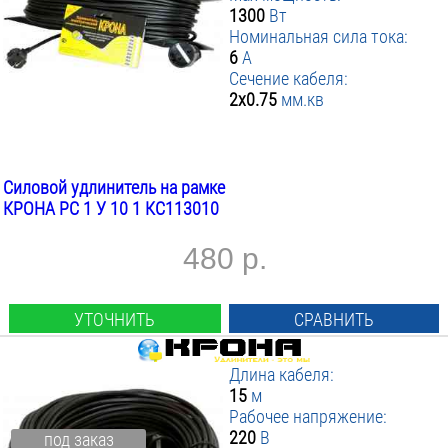
1300
Вт
Номинальная сила тока:
6
А
Сечение кабеля:
2х0.75
мм.кв
Силовой удлинитель на рамке
КРОНА РС 1 У 10 1 КС113010
480 р.
УТОЧНИТЬ
СРАВНИТЬ
Длина кабеля:
15
м
Рабочее напряжение:
220
В
под заказ