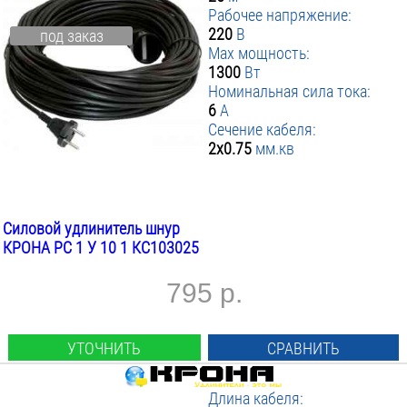
Рабочее напряжение:
220
В
под заказ
Max мощность:
1300
Вт
Номинальная сила тока:
6
А
Сечение кабеля:
2х0.75
мм.кв
Силовой удлинитель шнур
КРОНА РС 1 У 10 1 КС103025
795 р.
УТОЧНИТЬ
СРАВНИТЬ
Длина кабеля: