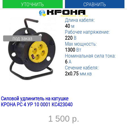
УТОЧНИТЬ
СРАВНИТЬ
Длина кабеля:
40
м
Рабочее напряжение:
220
В
под заказ
Max мощность:
1300
Вт
Номинальная сила тока:
6
А
Сечение кабеля:
2х0.75
мм.кв
Силовой удлинитель на катушке
КРОНА РС 4 УР 10 0001 КС423040
1 500 р.