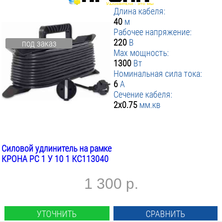
Длина кабеля:
40
м
Рабочее напряжение:
220
В
под заказ
Max мощность:
1300
Вт
Номинальная сила тока:
6
А
Сечение кабеля:
2х0.75
мм.кв
Силовой удлинитель на рамке
КРОНА РС 1 У 10 1 КС113040
1 300 р.
УТОЧНИТЬ
СРАВНИТЬ