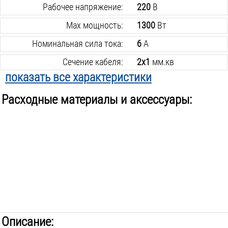
Рабочее напряжение:
220
В
Max мощность:
1300
Вт
Номинальная сила тока:
6
А
Сечение кабеля:
2х1
мм.кв
показать все характеристики
Марка кабеля:
пвс
Расходные материалы и аксессуары:
Наличие заземления:
нет
Количество розеток:
1
шт.
Вид удлинителя:
шнур
Вес инструмента:
1
кг
Описание: