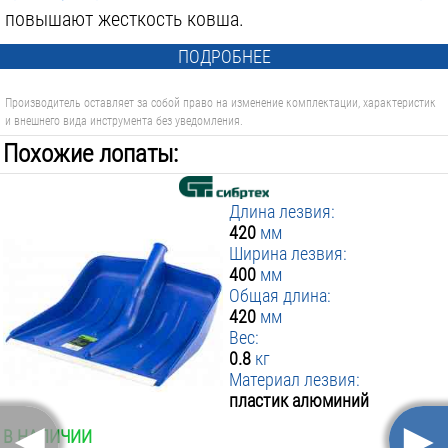
повышают жесткость ковша.
ПОДРОБНЕЕ
Производитель оставляет за собой право на изменение комплектации, характеристик
и внешнего вида инструмента без уведомления.
Похожие лопаты:
Длина лезвия:
420
мм
Ширина лезвия:
400
мм
Общая длина:
420
мм
Вес:
0.8
кг
Материал лезвия:
пластик алюминий
◄
►
В НАЛИЧИИ