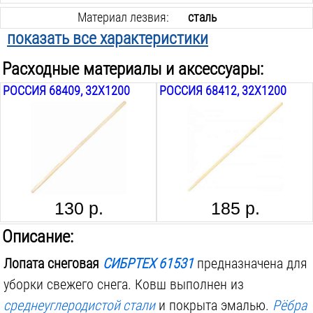
Материал лезвия:
сталь
показать все характеристики
Черенок в комплекте:
нет
Расходные материалы и аксессуары:
Складная:
нет
РОССИЯ 68409, 32Х1200
РОССИЯ 68412, 32Х1200
130 р.
185 р.
Описание:
Лопата снеговая
СИБРТЕХ 61531
предназначена для
уборки свежего снега. Ковш выполнен из
среднеуглеродистой стали
и покрыта эмалью.
Рёбра