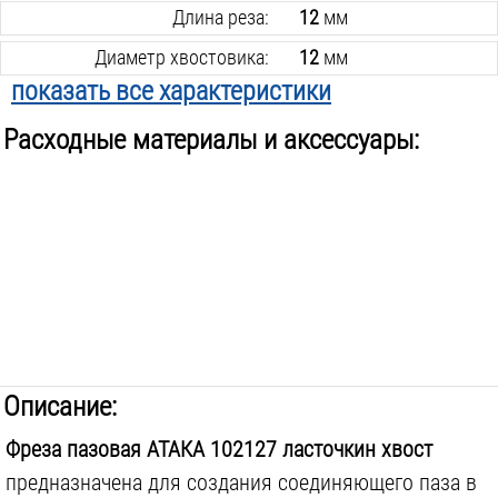
Длина реза:
12
мм
Диаметр хвостовика:
12
мм
показать все характеристики
Подшипник:
нет
Расходные материалы и аксессуары:
Вес инструмента:
0.1
кг
Описание:
Фреза пазовая АТАКА 102127 ласточкин хвост
предназначена для создания соединяющего паза в