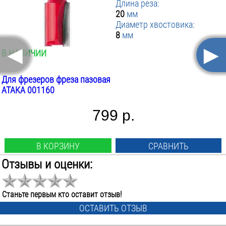
Длина реза:
20
мм
Диаметр хвостовика:
8
мм
◄
►
В НАЛИЧИИ
Для фрезеров фреза пазовая
АТАКА 001160
799 р.
В КОРЗИНУ
СРАВНИТЬ
Отзывы и оценки:
Вид:
прямая
Диаметр фрезы:
Станьте первым кто оставит отзыв!
16
мм
ОСТАВИТЬ ОТЗЫВ
Длина фрезы: