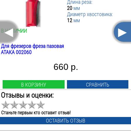
Длина реза:
20
мм
Диаметр хвостовика:
12
мм
◄
►
В НАЛИЧИИ
Для фрезеров фреза пазовая
АТАКА 002060
660 р.
В КОРЗИНУ
СРАВНИТЬ
Отзывы и оценки:
Вид:
прямая
Диаметр фрезы:
Станьте первым кто оставит отзыв!
16
мм
ОСТАВИТЬ ОТЗЫВ
Длина фрезы: