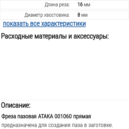
Длина реза:
16
мм
Диаметр хвостовика:
8
мм
показать все характеристики
Подшипник:
нет
Расходные материалы и аксессуары:
Вес инструмента:
0.1
кг
Описание:
Фреза пазовая АТАКА 001060 прямая
предназначена для создания паза в заготовке.