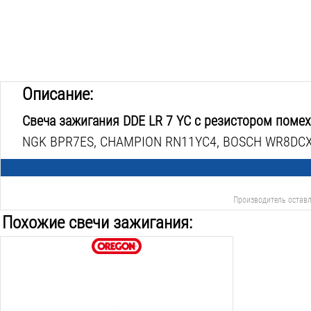
Описание:
Свеча зажигания DDE LR 7 YC с резистором поме
NGK BPR7ES, CHAMPION RN11YC4, BOSCH WR8DCX,
Производитель оставл
Похожие свечи зажигания:
Резьба:
М14х1.25
Длина резьбы:
19
мм