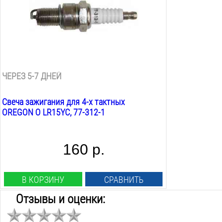
Диаметр корпуса:
21
мм
Калильное число:
15
Помехозащита:
есть
ЧЕРЕЗ 5-7 ДНЕЙ
Свеча зажигания для 4-х тактных
OREGON O LR15YC, 77-312-1
160 р.
В КОРЗИНУ
СРАВНИТЬ
Отзывы и оценки: