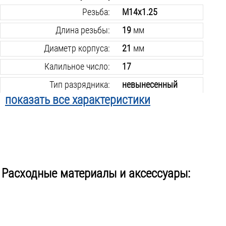
Резьба:
М14х1.25
Длина резьбы:
19
мм
Диаметр корпуса:
21
мм
Калильное число:
17
Тип разрядника:
невынесенный
изолятор
показать все характеристики
Материал центрального электрода:
медь
Помехозащита:
есть
Вес инструмента:
0.2
кг
Расходные материалы и аксессуары: