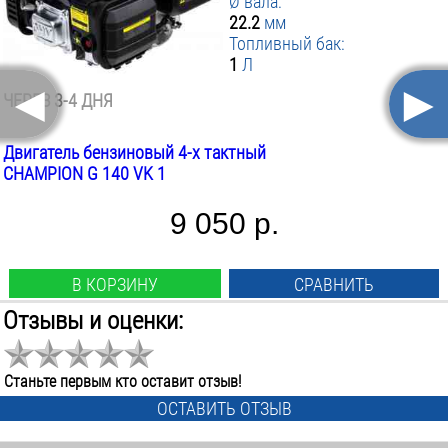
Ø вала:
22.2
мм
Топливный бак:
1
Л
◄
►
ЧЕРЕЗ 3-4 ДНЯ
Двигатель бензиновый 4-х тактный
CHAMPION G 140 VK 1
9 050 р.
В КОРЗИНУ
СРАВНИТЬ
Отзывы и оценки:
Max мощность:
4
Л.С.
Объём двигателя:
Станьте первым кто оставит отзыв!
118
см.куб
ОСТАВИТЬ ОТЗЫВ
Max крутящий момент:
7.5
Н*м