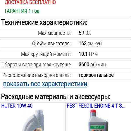
ДОСТАВКА БЕСПЛАТНО
ГАРАНТИЯ 1 год
Технические характеристики:
Max мощность:
5
Л.С.
Объём двигателя:
163
см.куб
Max крутящий момент:
10.1
Н*м
Обороты вала при max крутящем моменте:
3600
об/мин
Расположение выходного вала:
горизонтальное
показать все характеристики
Диаметр выходного вала:
20
мм
Расходные материалы и аксессуары:
Ход поршня:
45
мм
HUTER 10W 40
FEST FESOIL ENGINE 4 T SAE 10W 40 API SJ/CF, 946МЛ
Диаметр цилиндра:
68
мм
Ёмкость топливного бака:
3.1
Л
Ёмкость картера:
0.6
Л