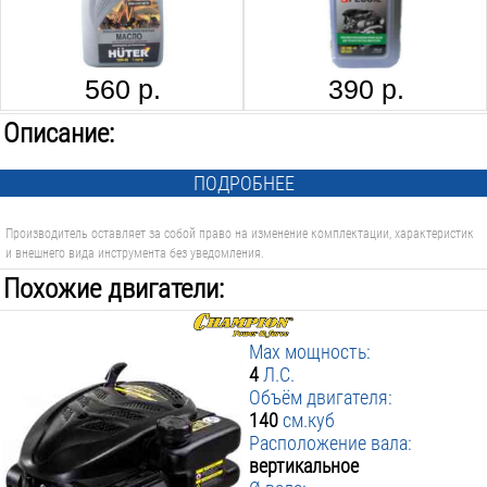
Система зажигания:
TCI
Запуск:
ручной
560 р.
390 р.
Количество цилиндров:
1
шт.
Описание:
Комплектуется редуктором:
нет
Вес инструмента:
ПОДРОБНЕЕ
15
кг
Производитель оставляет за собой право на изменение комплектации, характеристик
и внешнего вида инструмента без уведомления.
Похожие двигатели:
Max мощность:
4
Л.С.
Объём двигателя:
140
см.куб
Расположение вала:
вертикальное