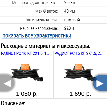
Мощность двигателя Квт:
2.6
Квт
Max Ø веток:
40
мм
Тип измельчителя:
ножевой
Рабочее напряжение:
220
В
показать все характеристики
Контейнер в комплекте:
да
Расходные материалы и аксессуары:
Объём контейнера:
50
Л
РАДИСТ РС 16 КГ 2Х1.5, 15М
РАДИСТ РС 16 КГ 2Х1.5, 25М
Вес инструмента:
15.4
кг
◄
►
1 080 р.
1 690 р.
РАДИСТ РБК 16 КГ 2Х1.5, 30М
РАДИСТ РБК 16 КГ 2Х1.5, 40М
Описание: