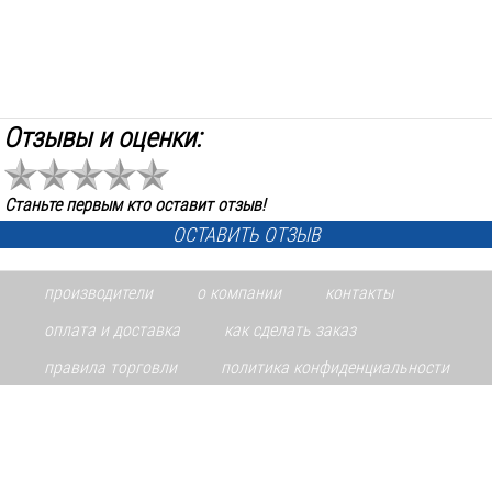
Отзывы и оценки:
Станьте первым кто оставит отзыв!
ОСТАВИТЬ ОТЗЫВ
производители
о компании
контакты
оплата и доставка
как сделать заказ
правила торговли
политика конфиденциальности
Информация на сайте www.toolsmir.ru не является публичной офертой. Указанные цены
действуют только при оформлении заказа через интернет-магазин www.toolsmir.ru.