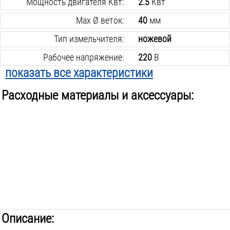
Мощность двигателя Квт:
2.5
Квт
Max Ø веток:
40
мм
Тип измельчителя:
ножевой
Рабочее напряжение:
220
В
показать все характеристики
Контейнер в комплекте:
нет
Расходные материалы и аксессуары:
Вес инструмента:
12
кг
Описание: