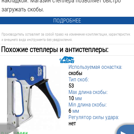
накладкой. Магазин степлера позволяет быстро
загружать скобы.
ПОДРОБНЕЕ
Производитель оставляет за собой право на изменение комплектации, характеристик
и внешнего вида инструмента без уведомления.
Похожие степлеры и антистеплеры:
Используемая оснастка:
скобы
Тип скоб:
53
Max длина скобы:
10
мм
Min длина скобы:
6
мм
Регулятор силы удара:
нет