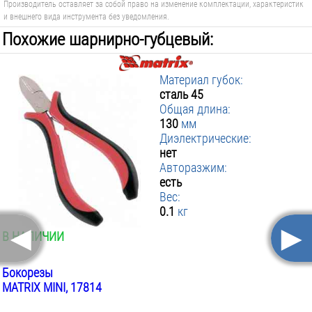
Производитель оставляет за собой право на изменение комплектации, характеристик
и внешнего вида инструмента без уведомления.
Похожие шарнирно-губцевый:
Материал губок:
сталь 45
Общая длина:
130
мм
Диэлектрические:
нет
Авторазжим:
есть
Вес:
0.1
кг
◄
►
В НАЛИЧИИ
Бокорезы
MATRIX MINI, 17814